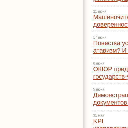
21 июня
Машиночит
доверенност
17 июня
Повестка у
атавизм? И
6 июня
ОКЮР предс
государств
5 июня
Демонстрац
документов
31 мая
KPI