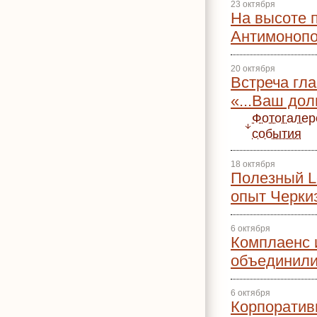
23 октября
На высоте п
Антимонопо
20 октября
Встреча гл
«...Ваш дол
Фотогалер
события
18 октября
Полезный Le
опыт Черки
6 октября
Комплаенс 
объединили
6 октября
Корпоратив