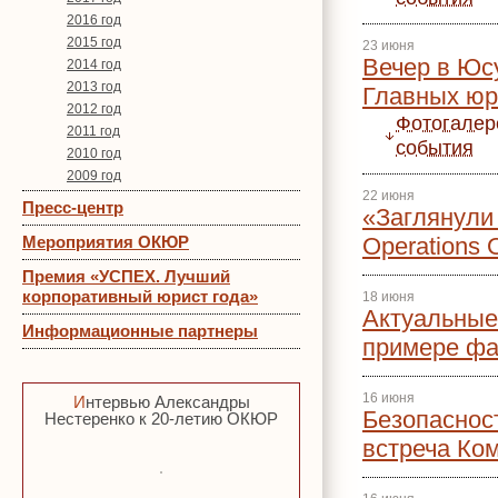
2016 год
2015 год
23 июня
Вечер в Юс
2014 год
2013 год
Главных ю
2012 год
Фотогалер
2011 год
события
2010 год
2009 год
22 июня
Пресс-центр
«Заглянули 
Мероприятия ОКЮР
Operations
Премия «УСПЕХ. Лучший
корпоративный юрист года»
18 июня
Актуальные
Информационные партнеры
примере фа
16 июня
Интервью Александры
Безопаснос
Нестеренко к 20-летию ОКЮР
встреча Ко