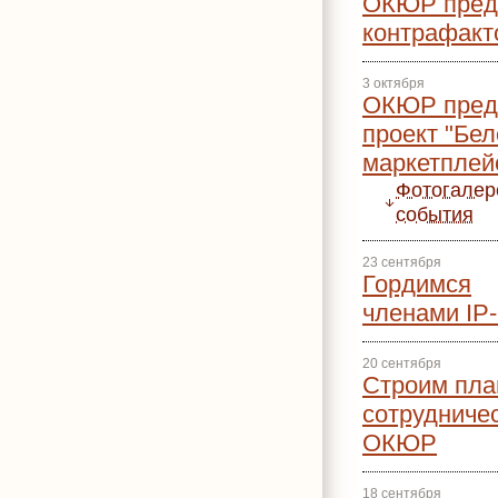
ОКЮР предс
контрафакт
3 октября
ОКЮР предс
проект "Бел
маркетплей
Фотогалер
события
23 сентября
Гордимся
членами IP
20 сентября
Строим пла
сотрудниче
ОКЮР
18 сентября