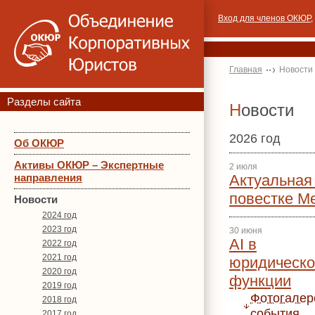
Вход для членов ОКЮР
,
Главная
Новости
Разделы сайта
Новости
2026 год
Об ОКЮР
Активы ОКЮР – Экспертные
2 июля
направления
Актуальная
повестке М
Новости
2024 год
2023 год
30 июня
AI в
2022 год
2021 год
юридическо
2020 год
функции
2019 год
Фотогалер
2018 год
события
2017 год