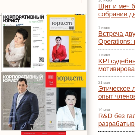
16 июня
Щит и меч 
собрание д
1 июня
Встреча дв
Operations:
1 июня
KPI судебны
мотивирова
21 мая
Этическое 
опыт член
19 мая
R&D без гал
разрабатыв