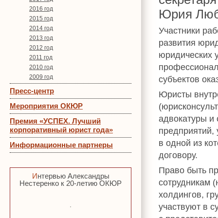
2016 год
Юрия Лю
2015 год
2014 год
Участники раб
2013 год
развития юри
2012 год
юридических у
2011 год
профессионал
2010 год
2009 год
субъектов ока
Пресс-центр
Юристы внутр
(юрисконсульт
Мероприятия ОКЮР
адвокатуры и 
Премия «УСПЕХ. Лучший
корпоративный юрист года»
предприятий, 
в одной из ко
Информационные партнеры
договору.
Право быть пр
Интервью Александры
сотрудникам (
Нестеренко к 20-летию ОКЮР
холдингов, гр
участвуют в с