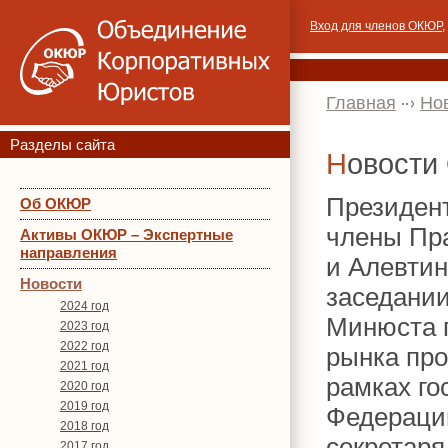
Вход для членов ОКЮР
,
Главная
Но
Разделы сайта
Новост
Президен
Об ОКЮР
члены Пр
Активы ОКЮР – Экспертные
направления
и Алевтин
Новости
заседани
2024 год
Минюста п
2023 год
2022 год
рынка пр
2021 год
рамках го
2020 год
2019 год
Федерации
2018 год
секретар
2017 год