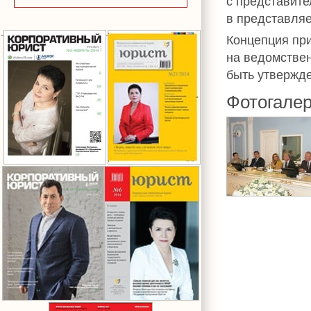
с представит
в представля
Концепция при
на ведомствен
быть утвержд
Фотогале