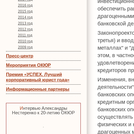
инвестиционно
2016 год
обеспечить р
2015 год
драгоценными 
2014 год
банковской де
2013 год
2012 год
Законопроекто
2011 год
третья) и вво
2010 год
металлах" и "
2009 год
этом, в частн
Пресс-центр
удовлетворени
Мероприятия ОКЮР
кредиторов пр
Премия «УСПЕХ. Лучший
Изменения, вн
корпоративный юрист года»
деятельности"
Информационные партнеры
банковских оп
кредитным ор
Интервью Александры
банковских о
Нестеренко к 20-летию ОКЮР
осуществлять
физических и
драгоценных 