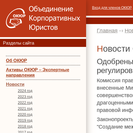
Вход для членов ОКЮР
,
Главная
Но
Разделы сайта
Новост
Одобрены
Об ОКЮР
регулиров
Активы ОКЮР – Экспертные
направления
Комиссия прав
Новости
внесенные Ми
2024 год
совершенство
2023 год
драгоценными
2022 год
2021 год
правовой инф
2020 год
Законопроект
2019 год
"Создание ме
2018 год
2017 год