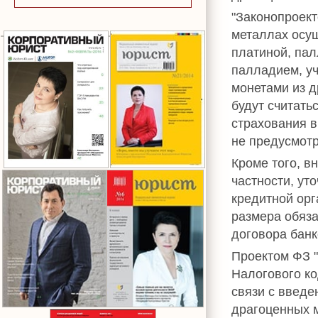
"Законопроект
металлах осу
платиной, пал
палладием, уч
монетами из д
будут считать
страхования 
не предусмотр
Кроме того, в
частности, ут
кредитной орг
размера обяза
договора банк
Проектом ФЗ "
Налогового ко
связи с введе
драгоценных м