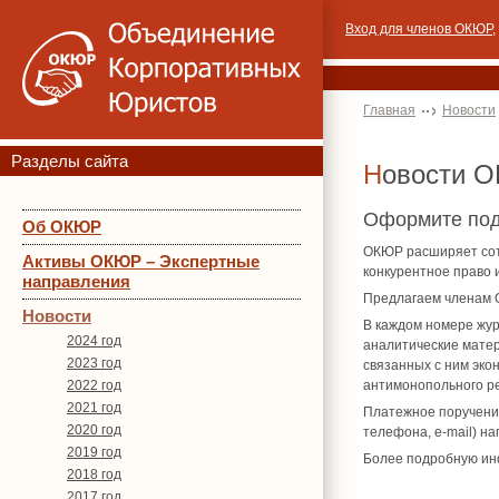
Вход для членов ОКЮР
,
Главная
Новости
Разделы сайта
Новости 
Оформите под
Об ОКЮР
ОКЮР расширяет сотр
Активы ОКЮР – Экспертные
конкурентное право 
направления
Предлагаем членам О
Новости
В каждом номере жур
2024 год
аналитические матер
2023 год
связанных с ним эко
2022 год
антимонопольного ре
2021 год
Платежное поручение
2020 год
телефона, e-mail) н
2019 год
Более подробную ин
2018 год
2017 год