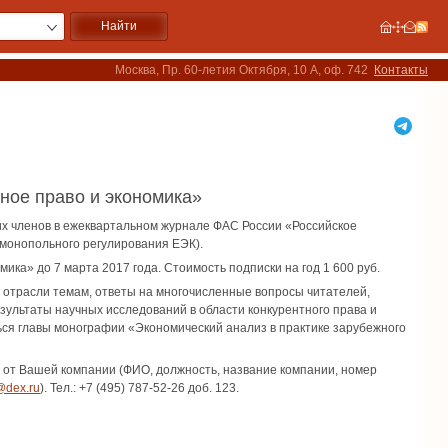
Москва, Пр. 60-летия Октября, 10 А, оф. 742
Контакты
ное право и экономика»
х членов в ежеквартальном журнале ФАС России «Российское
имонопольного регулирования ЕЭК).
ка» до 7 марта 2017 года. Стоимость подписки на год 1 600 руб.
 отрасли темам, ответы на многочисленные вопросы читателей,
ультаты научных исследований в области конкурентного права и
ться главы монографии «Экономический анализ в практике зарубежного
а от Вашей компании (ФИО, должность, название компании, номер
@dex.ru
). Тел.: +7 (495) 787-52-26 доб. 123.