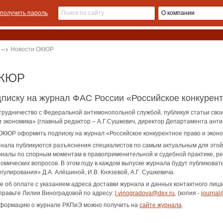
получить пароль
Новости ОКЮР
ОКЮР
писку на журнал ФАС России «Российское конкурент
удничество с Федеральной антимонопольной службой, публикуя статьи свои
и экономика» (главный редактор – А.Г.Сушкевич, директор Департамента ант
КЮР оформить подписку на журнал «Российское конкурентное право и экономи
нала публикуются разъяснения специалистов по самым актуальным для этой
иалы по спорным моментам в правоприменительной и судебной практике, рез
номических вопросов. В этом году в каждом выпуске журнала будут публикова
гулирования» Д.А. Алёшиной, И.В. Князевой, А.Г. Сушкевича.
 об оплате с указанием адреса доставки журнала и данных контактного лиц
аправьте Лилии Виноградовой по адресу:
l.vinogradova@dex.ru
, (копия -
journal
формацию о журнале РКПиЭ можно получить на
сайте журнала
.