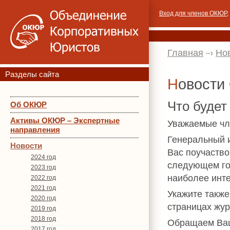
Вход для членов ОКЮР
,
Главная
Но
Разделы сайта
Новост
Что будет
Об ОКЮР
Активы ОКЮР – Экспертные
Уважаемые ч
направления
Генеральный 
Новости
Вас поучаство
2024 год
следующем год
2023 год
наиболее инт
2022 год
2021 год
Укажите также
2020 год
страницах жур
2019 год
2018 год
Обращаем Ваш
2017 год