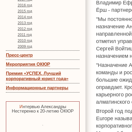
Владимир Ефр
2016 год
Ёрш - партнер
2015 год
2014 год
"Мы постоянно
2013 год
назначение А
2012 год
направленной
2011 год
отметил упра
2010 год
2009 год
Сергей Войтиш
Пресс-центр
назначением н
Мероприятия ОКЮР
"Назначение А
команды и рос
Премия «УСПЕХ. Лучший
корпоративный юрист года»
большие ожида
оправдает. Кр
Информационные партнеры
карьерного ро
алматинского 
Интервью Александры
Второй год п
Нестеренко к 20-летию ОКЮР
Europe называ
корпоративног