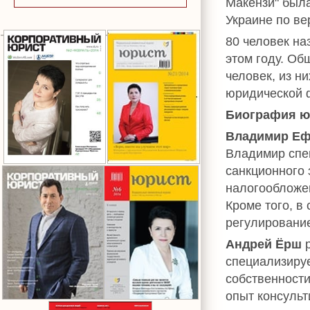
Макензи" был
Украине по ве
80 человек на
этом году. Об
человек, из н
юридической 
Биография ю
Владимир Е
Владимир спе
санкционного 
налогообложен
Кроме того, в
регулировани
Андрей Ёрш
р
специализируе
собственности
опыт консуль