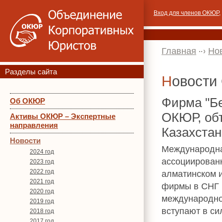
Вход для членов ОКЮР
,
Главная
Но
Разделы сайта
Новост
Фирма "Бе
Об ОКЮР
ОКЮР, объ
Активы ОКЮР – Экспертные
направления
Казахстан
Новости
Международна
2024 год
ассоциирован
2023 год
2022 год
алматинском и
2021 год
фирмы в СНГ 
2020 год
международно
2019 год
вступают в си
2018 год
2017 год