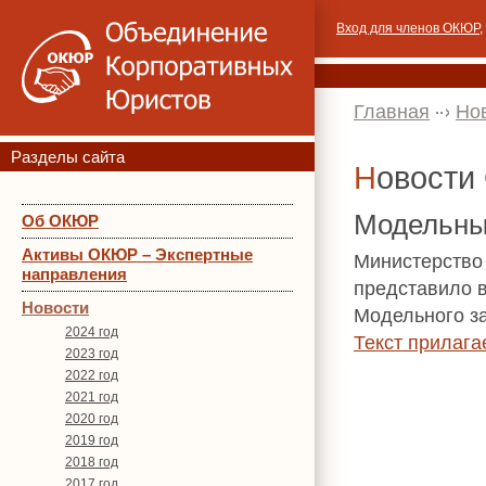
Вход для членов ОКЮР
,
Главная
Но
Разделы сайта
Новост
Модельный
Об ОКЮР
Активы ОКЮР – Экспертные
Министерство
направления
представило 
Новости
Модельного за
2024 год
Текст прилага
2023 год
2022 год
2021 год
2020 год
2019 год
2018 год
2017 год