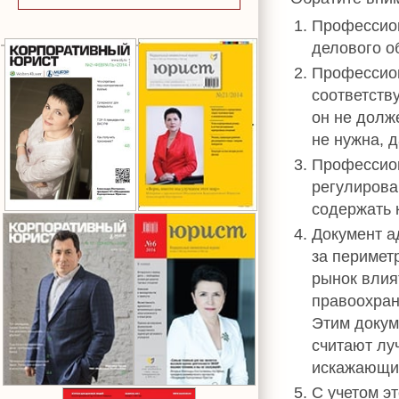
Профессион
делового о
Профессион
соответств
он не долж
не нужна, 
Профессион
регулирова
содержать 
Документ а
за перимет
рынок влия
правоохран
Этим докум
считают лу
искажающих
С учетом э