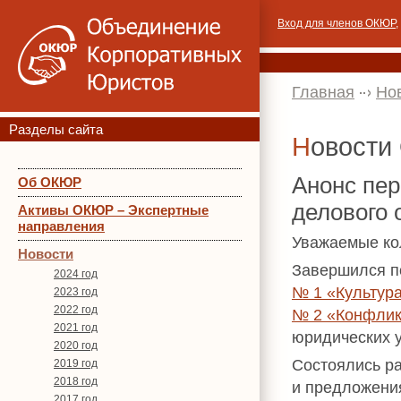
Вход для членов ОКЮР
,
Главная
Но
Разделы сайта
Новост
Анонс пер
Об ОКЮР
делового 
Активы ОКЮР – Экспертные
направления
Уважаемые ко
Новости
Завершился п
2024 год
№ 1 «Культура
2023 год
2022 год
№ 2 «Конфлик
2021 год
юридических у
2020 год
Состоялись ра
2019 год
2018 год
и предложени
2017 год