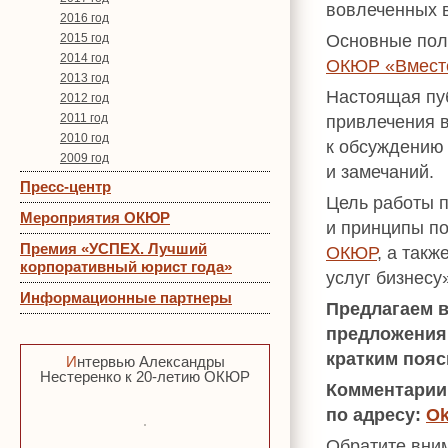
вовлеченных в
2016 год
Основные пол
2015 год
2014 год
ОКЮР «Вместе
2013 год
Настоящая пу
2012 год
2011 год
привлечения в
2010 год
к обсуждению
2009 год
и замечаний.
Пресс-центр
Цель работы п
Мероприятия ОКЮР
и принципы п
Премия «УСПЕХ. Лучший
ОКЮР
, а так
корпоративный юрист года»
услуг бизнесу
Информационные партнеры
Предлагаем в
предложения
кратким пояс
Интервью Александры
Нестеренко к 20-летию ОКЮР
Комментарии
по адресу:
Ok
Обратите вним