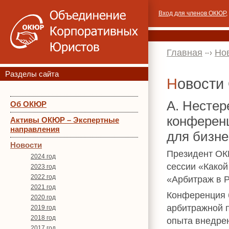
Вход для членов ОКЮР
,
Главная
Но
Разделы сайта
Новост
А. Нестер
Об ОКЮР
конферен
Активы ОКЮР – Экспертные
направления
для бизне
Новости
Президент ОК
2024 год
сессии «Какой
2023 год
2022 год
«Арбитраж в Р
2021 год
Конференция 
2020 год
арбитражной п
2019 год
2018 год
опыта внедрен
2017 год