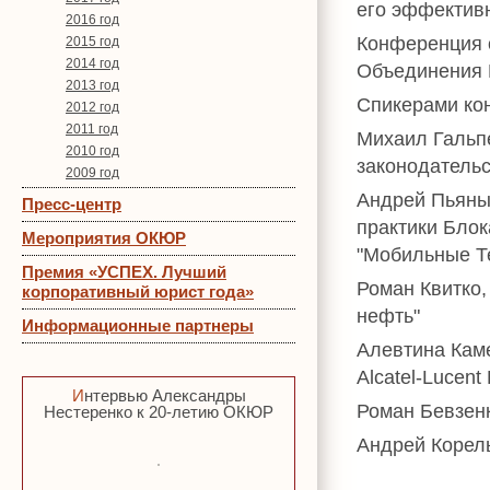
его эффективн
2016 год
Конференция о
2015 год
2014 год
Объединения 
2013 год
Спикерами ко
2012 год
2011 год
Михаил Гальп
2010 год
законодатель
2009 год
Андрей Пьяны
Пресс-центр
практики Бло
Мероприятия ОКЮР
"Мобильные Т
Премия «УСПЕХ. Лучший
Роман Квитко,
корпоративный юрист года»
нефть"
Информационные партнеры
Алевтина Кам
Alcatel-Lucent
Интервью Александры
Роман Бевзенк
Нестеренко к 20-летию ОКЮР
Андрей Корел