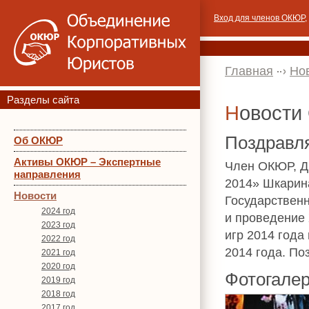
Вход для членов ОКЮР
,
Главная
Но
Разделы сайта
Новост
Поздравл
Об ОКЮР
Активы ОКЮР – Экспертные
Член ОКЮР, Д
направления
2014» Шкарин
Новости
Государственн
2024 год
и проведение 
2023 год
игр 2014 года
2022 год
2014 года. По
2021 год
2020 год
Фотогале
2019 год
2018 год
2017 год