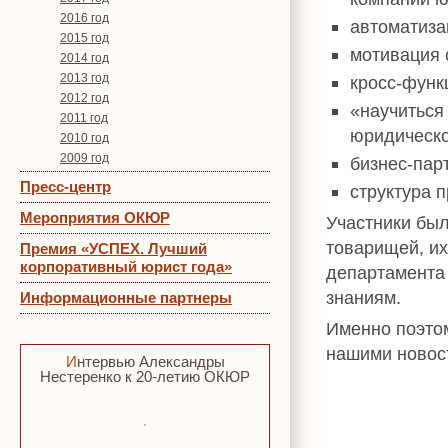
2016 год
автоматиза
2015 год
мотивация 
2014 год
2013 год
кросс-функ
2012 год
«научиться
2011 год
юридическо
2010 год
2009 год
бизнес-пар
Пресс-центр
структура 
Мероприятия ОКЮР
Участники был
товарищей, их
Премия «УСПЕХ. Лучший
корпоративный юрист года»
департамента
знаниям.
Информационные партнеры
Именно поэтом
нашими новос
Интервью Александры
Нестеренко к 20-летию ОКЮР