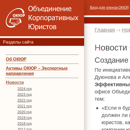
Вход для членов ОКЮР
,
Главная
Но
Разделы сайта
Новост
Создание
Об ОКЮР
Активы ОКЮР – Экспертные
По инициатив
направления
Дуюнова и Ал
Новости
Эффективны
2024 год
офисе Объедин
2023 год
тем:
2022 год
2021 год
«Если я буд
2020 год
должен ли 
2019 год
юристов, к
2018 год
компании ю
2017 год