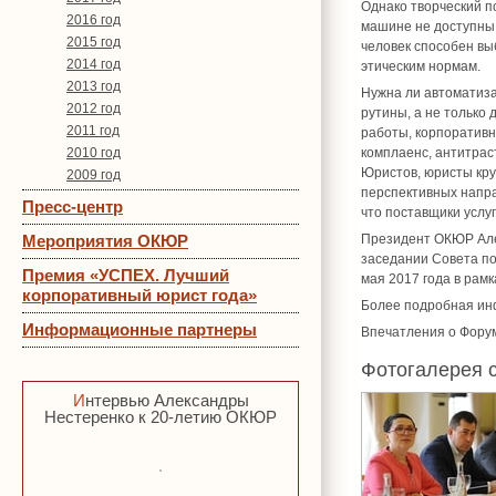
Однако творческий п
2016 год
машине не доступны
2015 год
человек способен вы
2014 год
этическим нормам.
2013 год
Нужна ли автоматиза
2012 год
рутины, а не только
2011 год
работы, корпоративн
2010 год
комплаенс, антитрас
Юристов, юристы кру
2009 год
перспективных напра
Пресс-центр
что поставщики услу
Мероприятия ОКЮР
Президент ОКЮР Але
заседании Совета по
Премия «УСПЕХ. Лучший
мая 2017 года в рам
корпоративный юрист года»
Более подробная ин
Информационные партнеры
Впечатления о Фору
Фотогалерея 
Интервью Александры
Нестеренко к 20-летию ОКЮР