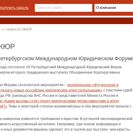
получить пароль
Новости ОКЮР
ОКЮР
Петербургском Международном Юридическом Форум
 года состоялся VII Петербургский Международный Юридический Форум,
тнером которого традиционно выступило Объединение Корпоративных
ах Форума сателлитное мероприятие –
конференцию «Футурология в
сделать новые российские юридические идеи глобальными»
с участием судей
да РФ, руководства ФАС России и представителей Минюста России и
ю «Какие вызовы стоят перед юридическими департаментами в эпоху
ий?»
Темы в некоторой степени взаимосвязаны и оба мероприятия прошли с
 наверняка изменятся требования к юристам. В рутинной околоюридической
менить искусственный интеллект. Например, при поиске информации и
 и иных документов машины сделают это в тысячи раз быстрее, чем юристы.