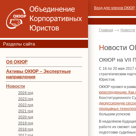
Вход для членов ОКЮР
,
Главная
Новости
Разделы сайта
Новости 
ОКЮР на VII 
Об ОКЮР
С 16 по 20 мая 2017
Активы ОКЮР – Экспертные
стратегическим пар
направления
Юристов.
Новости
ОКЮР провел в рамк
юриспруденции. Как 
2024 год
Конституционного Су
2023 год
дискуссионную сесси
2022 год
прорывных технолог
2021 год
большим успехом.
2020 год
В недалёком будущем
2019 год
работе их сможет за
2018 год
подготовке судебных
2017 год