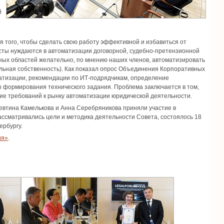
й
 того, чтобы сделать свою работу эффективной и избавиться от
исты нуждаются в автоматизации договорной, судебно-претензионной
ных областей желательно, по мнению наших членов, автоматизировать
уальная собственность). Как показал опрос Объединения Корпоративных
атизации, рекомендации по ИТ-подрядчикам, определение
 формирования технического задания. Проблема заключается в том,
ие требований к рынку автоматизации юридической деятельности.
втина Камелькова и Анна Серебряникова приняли участие в
ассматривались цели и методика деятельности Совета, состоялось 18
ербургу.
ия»
.