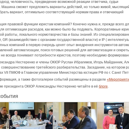
одход, человечность, предвидение возможной реакции ответчика, судьи
. Машина сможет предложить варианты действий, но только живой, мыслящи
брать вариант, оптимально соответствующий нормам права и отвечающий
ция правовой функции юристам компаний? Конечно нужна и, прежде всего для
 для оптимизации расходов, как можно было бы подумать. Корпоративные юр
ой работы, локального нормотворчества и базы знаний. Из специализирован
т, GR (взаимодействие с органами государственной власти) и IP ( интеллект
пных компаний в первую очередь ценят опыт внедрения инструментов автом
влений автоматизации, поиск готовых решений для автоматизации и секреты
г не всегда понимают потребности юристов, поэтому необходимо формирован
ксандра Нестеренко и члены ОКЮР Руслан Ибрагимов, Игорь Майданник, Але
 совершенствованию третейского разбирательства. Заседание, на котором р
ках VII ПМЮФ в Главном управлении Министерства юстиции РФ по г. Санкт Пет
формация, а также фотогалереи событий размещены в разделе
«Мероприят
ме президента ОКЮР Александры Нестеренко читайте в её
блоге
.
события