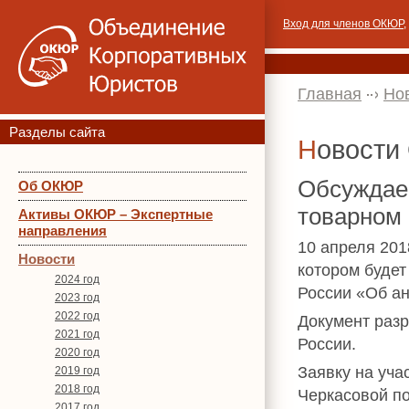
Вход для членов ОКЮР
,
Главная
Но
Разделы сайта
Новост
Обсуждаем
Об ОКЮР
товарном
Активы ОКЮР – Экспертные
направления
10 апреля 201
Новости
котором буде
2024 год
России «Об ан
2023 год
2022 год
Документ раз
2021 год
России.
2020 год
Заявку на уч
2019 год
2018 год
Черкасовой п
2017 год