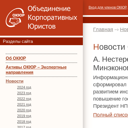
Вход для членов ОКЮР
,
Главная
Но
Разделы сайта
Новост
А. Нестер
Об ОКЮР
Минэконо
Активы ОКЮР – Экспертные
направления
Информационн
Новости
сформировал с
2024 год
развитием инс
2023 год
повышение гос
2022 год
2021 год
Президент НП
2020 год
Полный списо
2019 год
2018 год
2017 год