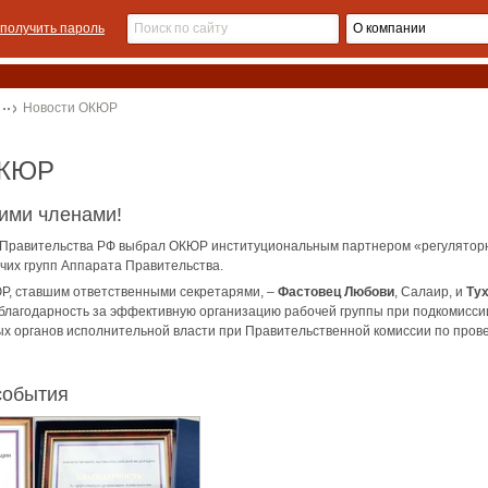
получить пароль
Новости ОКЮР
ОКЮР
ими членами!
т Правительства РФ выбрал ОКЮР институциональным партнером «регулятор
чих групп Аппарата Правительства.
Р, ставшим ответственными секретарями, –
Фастовец Любови
, Салаир, и
Ту
благодарность за эффективную организацию рабочей группы при подкомисси
х органов исполнительной власти при Правительственной комиссии по про
события