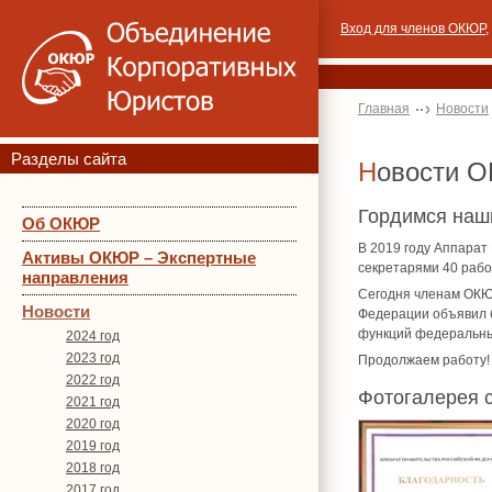
Вход для членов ОКЮР
,
Главная
Новости
Разделы сайта
Новости 
Гордимся наш
Об ОКЮР
В 2019 году Аппара
Активы ОКЮР – Экспертные
секретарями 40 рабо
направления
Сегодня членам ОКЮ
Новости
Федерации объявил 
функций федеральны
2024 год
2023 год
Продолжаем работу!
2022 год
Фотогалерея 
2021 год
2020 год
2019 год
2018 год
2017 год