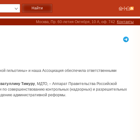
Москва, Пр. 60-летия Октября, 10 А, оф. 742
Контакты
ной гильотины» и наша Ассоциация обеспечила ответственными
хватуллину Тимуру
, МДТО, – Аппарат Правительства Российской
и по совершенствованию контрольных (надзорных) и разрешительных
ведению административной реформы.