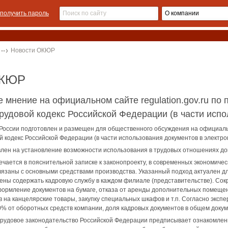
получить пароль
Новости ОКЮР
ОКЮР
 мнение на официальном сайте regulation.gov.ru по
рудовой кодекс Российской Федерации ‎(в части исп
России подготовлен и размещен для общественного обсуждения на официал
й кодекс Российской Федерации ‎(в части использования документов в электр
лен на установление возможности использования ‎в трудовых отношениях до
ечается в пояснительной записке к законопроекту, в современных экономич
связаны с основными средствами производства. Указанный подход актуален дл
ны содержать кадровую службу в каждом филиале (представительстве). Сокр
рмление документов на бумаге, отказа от аренды дополнительных помещени
 на канцелярские товары, закупку специальных шкафов и т.п. Согласно экс
10% от оборотных средств компании, доля кадровых документов в общем доку
рудовое законодательство Российской Федерации предписывает ознакомлени