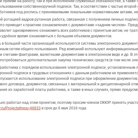
ри приеме на работу, так и при исполнении служебных обязанностей, а также
ользованием собственноручной подписи. Так, в соответствии с частью второй
ботников под роспись ‎с принимаемыми локальными нормативными актами, н
ой ротацией кадров рутинная работа, связанная ‎с получением личных подпи
что приводит к практике ознакомления ‎с документами «задним числом». Пре
зволит одновременно ознакомить всех работников ‎с принятым актом, не тратя
в удобное время ознакомиться с большим объемом документов.
 в большей части организаций используются системы электронного докумен
ным сетям общего пользования. Ряд компаний используют информационные с
 счетами-фактурами, валютными документами в электронном виде и др. В эт
потребоваться дополнительная закупка технических средств (в том числе эл
 работника с порядком использования электронной подписи, установленным
ронной подписи в трудовых отношениях с данным работником не применяет
 допускается использование электронной подписи при оформлении документов
ого договора, документов, связанных с материальной ‎и дисциплинарной отв
ния из заработной платы работника, а также в иных случаях, ‎прямо преду
о работал над этим проектом, поэтому просим членов ОКЮР принять участи
v.ru/Projects#npa=46833
в срок до 6 мая 2016 года.