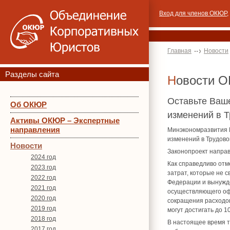
Вход для членов ОКЮР
,
Главная
Новости
Разделы сайта
Новости 
Оставьте Ваше
Об ОКЮР
изменений в Т
Активы ОКЮР – Экспертные
направления
Минэкономразвития 
изменений в Трудово
Новости
Законопроект направ
2024 год
Как справедливо отм
2023 год
затрат, которые не 
2022 год
Федерации и вынужде
2021 год
осуществляющего офо
2020 год
сокращения расходов
2019 год
могут достигать до 
2018 год
В настоящее время т
2017 год