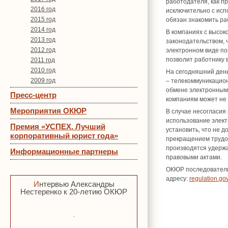
работодателя, как п
2016 год
исключительно с исп
2015 год
обязан знакомить ра
2014 год
В компаниях с высок
2013 год
законодательством, 
2012 год
электронном виде по
позволит работнику 
2011 год
2010 год
На сегодняшний день
2009 год
– телекоммуникацион
обмене электронными
Пресс-центр
компаниям может не 
Мероприятия ОКЮР
В случае несогласия
использование элект
Премия «УСПЕХ. Лучший
установить, ‎что не
корпоративный юрист года»
прекращением трудов
производятся удержа
Информационные партнеры
правовыми актами.
ОКЮР последовательн
адресу:
regulation.go
Интервью Александры
Нестеренко к 20-летию ОКЮР