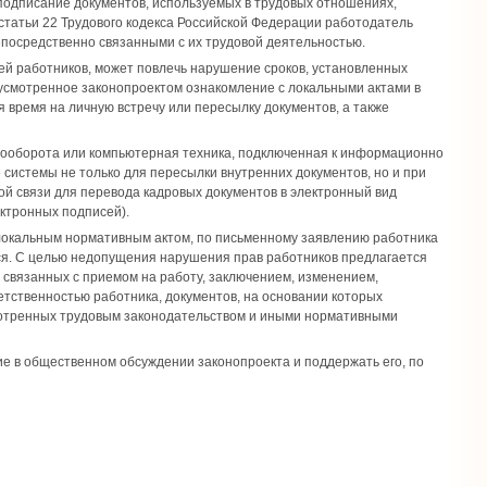
 подписание документов, используемых ‎в трудовых отношениях,
 статьи 22 Трудового кодекса Российской Федерации работодатель
епосредственно связанными с их трудовой деятельностью.
сей работников, может повлечь нарушение сроков, установленных
дусмотренное законопроектом ознакомление с локальными актами ‎в
 время на личную встречу или пересылку документов, ‎а также
тооборота или компьютерная техника, подключенная ‎к информационно
истемы не только для пересылки внутренних документов, но и при
ой связи для перевода кадровых документов в электронный вид
ектронных подписей).
 локальным нормативным актом, по письменному заявлению работника
ся. С целью недопущения нарушения прав работников предлагается
, связанных с приемом на работу, заключением, изменением,
етственностью работника, документов, на основании которых
смотренных трудовым законодательством и иными нормативными
е в общественном обсуждении законопроекта и поддержать его, по