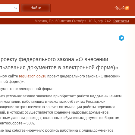
Москва, Пр. 60-летия Октября, 10 А, оф. 742
Контакты
 проекту федерального закона «О внесении
ользования документов в электронной форме)»
ьном сайте
regulation.gov.ru
проект федерального закона «О внесении
онной форме)».
кументов в электронной форме.
еских условиях важное значение приобретает работа над уменьшением
я компаний, работающих ‎в нескольких субъектах Российской
ащение затрат возможно‎ за счет оптимизации работы персонала,
й, в которых осуществляется хранение кадровых документов,
пертным данным, расходы, связанные с бумажным документооборотом,
ментообороте – 50%.
е под собственноручную роспись работника с рядом документов