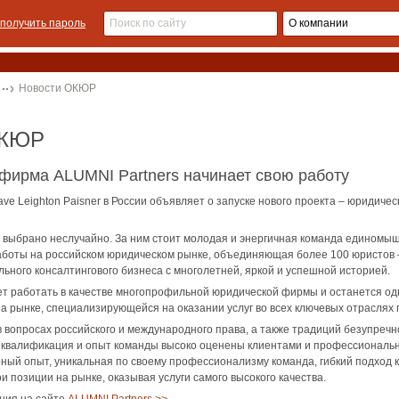
получить пароль
Новости ОКЮР
ОКЮР
фирма ALUMNI Partners начинает свою работу
ave Leighton Paisner в России объявляет о запуске нового проекта – юридиче
 выбрано неслучайно. За ним стоит молодая и энергичная команда единомы
аботы на российском юридическом рынке, объединяющая более 100 юристов 
льного консалтингового бизнеса с многолетней, яркой и успешной историей.
ет работать в качестве многопрофильной юридической фирмы и останется од
а рынке, специализирующейся на оказании услуг во всех ключевых отраслях 
 вопросах российского и международного права, а также традиций безупречн
, квалификация и опыт команды высоко оценены клиентами и профессиональ
ый опыт, уникальная по своему профессионализму команда, гибкий подход к 
и позиции на рынке, оказывая услуги самого высокого качества.