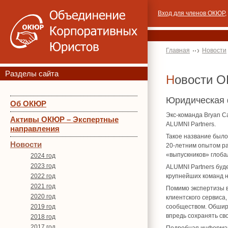
Вход для членов ОКЮР
,
Главная
Новости
Разделы сайта
Новости 
Юридическая 
Об ОКЮР
Экс-команда Bryan C
Активы ОКЮР – Экспертные
ALUMNI Partners.
направления
Такое название было
Новости
20-летним опытом р
«выпускников» глоба
2024 год
2023 год
ALUMNI Partners буд
2022 год
крупнейших команд н
2021 год
Помимо экспертизы в
2020 год
клиентского сервиса
2019 год
сообществом. Обширн
впредь сохранять сво
2018 год
2017 год