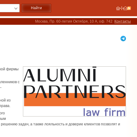
Москва, Пр. 60-летия Октября, 10 А, оф. 742
Контакты
ской фирмы
шленников с
–
ной из
права.
ого
ным
решению задач, а также лояльность и доверие клиентов позволят и