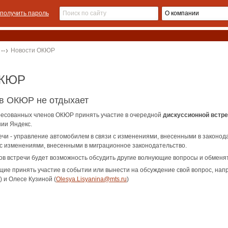
получить пароль
Новости ОКЮР
ОКЮР
ив ОКЮР не отдыхает
есованных членов ОКЮР принять участие в очередной
дискуссионной встре
нии Яндекс.
чи - управление автомобилем в связи с изменениями, внесенными в законод
 с изменениями, внесенными в миграционное законодательство.
иков встречи будет возможность обсудить другие волнующие вопросы и обменя
е принять участие в событии или вынести на обсуждение свой вопрос, напр
) и Олесе Кузиной (
Olesya.Lisyanina@mts.ru
)