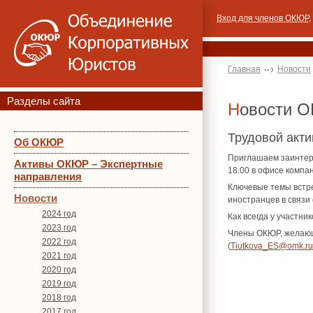
Вход для членов ОКЮР
,
Главная
Новости
Разделы сайта
Новости 
Трудовой акт
Об ОКЮР
Приглашаем заинтер
Активы ОКЮР – Экспертные
18.00 в офисе компа
направления
Ключевые темы встре
Новости
иностранцев в связи
2024 год
Как всегда у участн
2023 год
Члены ОКЮР, желающи
2022 год
(
Tiutkova_ES@omk.ru
2021 год
2020 год
2019 год
2018 год
2017 год