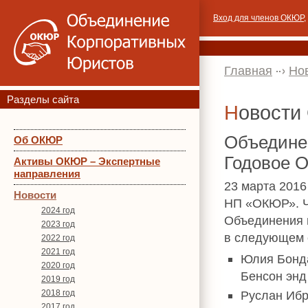
Вход для членов ОКЮР
,
Главная
Но
Разделы сайта
Новост
Объедине
Об ОКЮР
Годовое 
Активы ОКЮР – Экспертные
направления
23 марта 2016
Новости
НП «ОКЮР». Ч
2024 год
Объединения 
2023 год
в следующем 
2022 год
2021 год
Юлия Бонда
2020 год
Бенсон энд
2019 год
2018 год
Руслан Ибр
2017 год