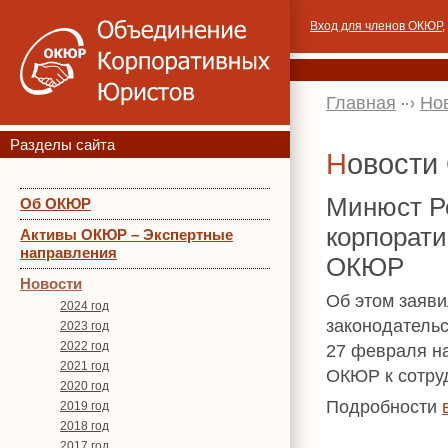
Вход для членов ОКЮР
,
Главная
Но
Разделы сайта
Новост
Минюст Р
Об ОКЮР
корпорати
Активы ОКЮР – Экспертные
направления
ОКЮР
Новости
Об этом заяви
2024 год
законодатель
2023 год
2022 год
27 февраля н
2021 год
ОКЮР к сотруд
2020 год
Подробности
2019 год
2018 год
2017 год