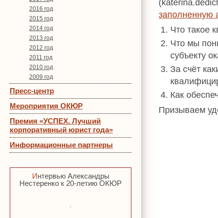
(katerina.ded
2016 год
заполненную 
2015 год
Что такое 
2014 год
2013 год
Что мы пон
2012 год
субъекту о
2011 год
2010 год
За счёт ка
2009 год
квалифици
Пресс-центр
Как обеспе
Мероприятия ОКЮР
Призываем уде
Премия «УСПЕХ. Лучший
корпоративный юрист года»
Информационные партнеры
Интервью Александры
Нестеренко к 20-летию ОКЮР