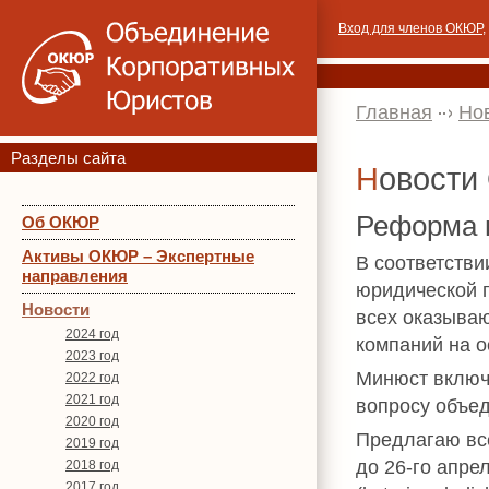
Вход для членов ОКЮР
,
Главная
Но
Разделы сайта
Новост
Реформа 
Об ОКЮР
Активы ОКЮР – Экспертные
В соответств
направления
юридической п
Новости
всех оказываю
2024 год
компаний на о
2023 год
Минюст включ
2022 год
2021 год
вопросу объед
2020 год
Предлагаю вс
2019 год
до 26-го апр
2018 год
2017 год