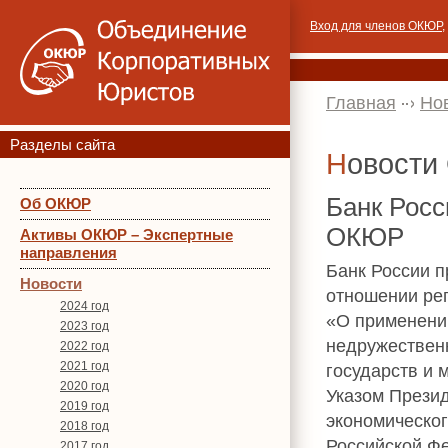
Вход для членов ОКЮР
,
Главная
Но
Разделы сайта
Новост
Банк Росс
Об ОКЮР
ОКЮР
Активы ОКЮР – Экспертные
направления
Банк России 
Новости
отношении ре
2024 год
«О применении
2023 год
недружествен
2022 год
2021 год
государств и 
2020 год
Указом Прези
2019 год
экономическог
2018 год
Российской Фе
2017 год