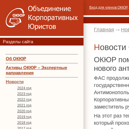
Вход для членов ОКЮР
,
Главная
Но
Разделы сайта
Новост
ОКЮР помо
Об ОКЮР
нового ан
Активы ОКЮР – Экспертные
направления
ФАС продолжи
Новости
государственн
2024 год
Антимонополь
2023 год
Корпоративны
2022 год
2021 год
заместитель 
2020 год
На этот раз 
2019 год
который прохо
2018 год
2017 год