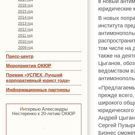
в новый анти
2016 год
юридические 
2015 год
В новых попра
2014 год
2013 год
института пр
2012 год
антимонопольн
2011 год
распространи
2010 год
том числе на 
2009 год
также на деят
Пресс-центр
Цыганов, обоз
Мероприятия ОКЮР
ведомством в
Премия «УСПЕХ. Лучший
антимонопольн
корпоративный юрист года»
«Предлагаемые
Информационные партнеры
прежде всего,
широкого обще
Интервью Александры
юридического 
Нестеренко к 20-летию ОКЮР
Андрей Цыган
Сергей Пузыре
Бизнес сможет