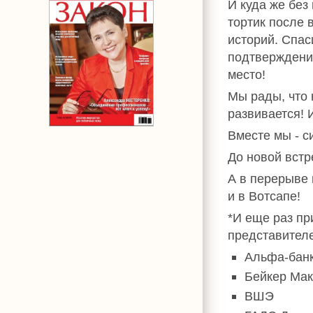
И куда же без
тортик после 
историй. Спас
подтверждение
место!
Мы рады, что 
развивается! 
Вместе мы - си
До новой встр
А в перерыве 
и в Вотсапе!
*И еще раз пр
представител
Альфа-бан
Бейкер Мак
ВШЭ