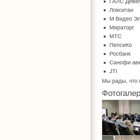
ГАЛС Деве
Локситан
М Видео Э
Мираторг
МТС
ПепсиКо
Росбанк
Санофи ав
JTI
Мы рады, что 
Фотогале