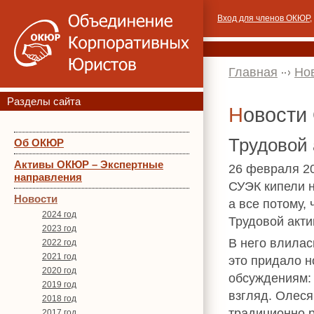
Вход для членов ОКЮР
,
Главная
Но
Разделы сайта
Новост
Трудовой 
Об ОКЮР
Активы ОКЮР – Экспертные
26 февраля 2
направления
СУЭК кипели 
Новости
а все потому,
2024 год
Трудовой акт
2023 год
В него влилас
2022 год
2021 год
это придало 
2020 год
обсуждениям: 
2019 год
взгляд. Олеся
2018 год
традиционно р
2017 год