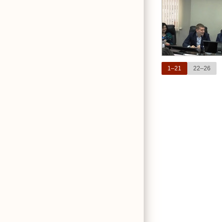
1–21
22–26