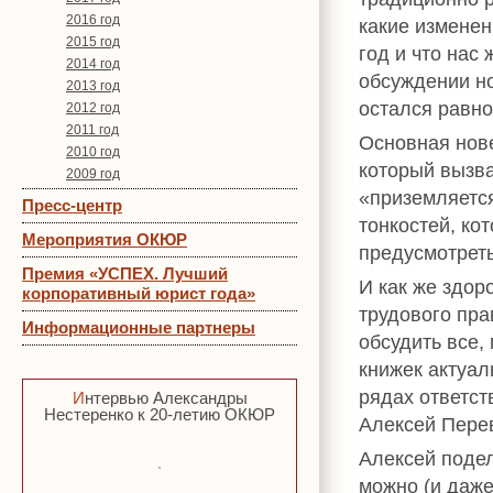
2016 год
какие изменен
2015 год
год и что нас 
2014 год
обсуждении но
2013 год
остался равно
2012 год
2011 год
Основная нове
2010 год
который вызва
2009 год
«приземляется
Пресс-центр
тонкостей, ко
Мероприятия ОКЮР
предусмотреть
Премия «УСПЕХ. Лучший
И как же здор
корпоративный юрист года»
трудового пра
Информационные партнеры
обсудить все,
книжек актуал
рядах ответст
Интервью Александры
Нестеренко к 20-летию ОКЮР
Алексей Перев
Алексей подел
можно (и даже