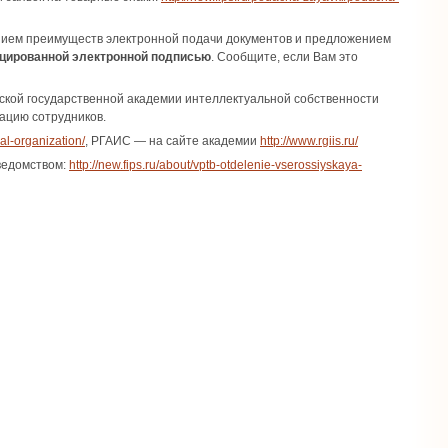
нием преимуществ электронной подачи документов и предложением
ицированной электронной подписью
. Сообщите, если Вам это
ской государственной академии интеллектуальной собственности
ацию сотрудников.
al-organization/
, РГАИС — на сайте академии
http://www.rgiis.ru/
ведомством:
http://new.fips.ru/about/vptb-otdelenie-vserossiyskaya-