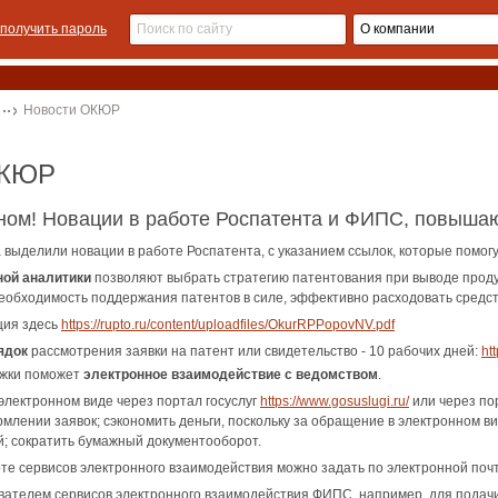
получить пароль
Новости ОКЮР
ОКЮР
жном! Новации в работе Роспатента и ФИПС, повыш
 выделили новации в работе Роспатента, с указанием ссылок, которые помог
ной аналитики
позволяют выбрать стратегию патентования при выводе продук
еобходимость поддержания патентов в силе, эффективно расходовать средст
ция здесь
https://rupto.ru/content/uploadfiles/OkurRPPopovNV.pdf
ядок
рассмотрения заявки на патент или свидетельство - 10 рабочих дней:
htt
ржки поможет
электронное взаимодействие с ведомством
.
 электронном виде через портал госуслуг
https://www.gosuslugi.ru/
или через п
млении заявок; сэкономить деньги, поскольку за обращение в электронном в
; сократить бумажный документооборот.
те сервисов электронного взаимодействия можно задать по электронной поч
ователем сервисов электронного взаимодействия ФИПС, например, для подачи