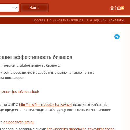
Москва, Пр. 60-летия Октября, 10 А, оф. 742
Контакты
ающие эффективность бизнеса
ут повысить эффективность бизнеса:
тов на российские и зарубежные рынки, а также понять
ва инвесторов.
p://new.fips.ru/vse-uslugi/
ортал ФИПС
http://new.fips.ru/podacha-zayavki
позволяет:избежать
иде предоставляется скидка в 30% для уплаты пошлин за оказание
те
helpdesk@rupto.ru
 заявок на товарные знаки:
http://new.fips.ru/podacha-zayavki/podacha-