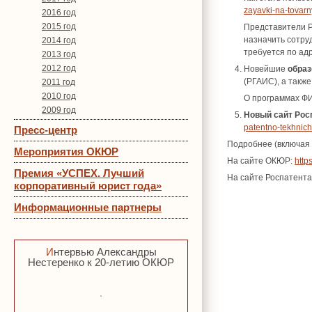
zayavki-na-tovarn
2016 год
2015 год
Представители Р
назначить сотру
2014 год
требуется по ад
2013 год
2012 год
Новейшие
обра
(РГАИС), а такж
2011 год
2010 год
О программах Ф
2009 год
Новый сайт Рос
patentno-tekhnich
Пресс-центр
Подробнее (включая 
Мероприятия ОКЮР
На сайте ОКЮР:
http
Премия «УСПЕХ. Лучший
На сайте Роспатента
корпоративный юрист года»
Информационные партнеры
Интервью Александры
Нестеренко к 20-летию ОКЮР