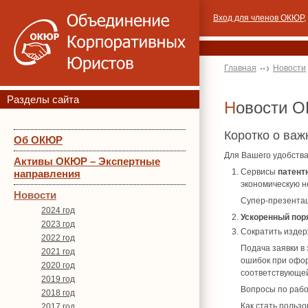
Вход для членов ОКЮР
,
Главная
Новости
Разделы сайта
Новости 
Коротко о ва
Об ОКЮР
Для Вашего удобства
Активы ОКЮР – Экспертные
Сервисы
патент
направления
экономическую н
Новости
Супер-презента
2024 год
Ускоренный пор
2023 год
Сократить изде
2022 год
Подача заявки в
2021 год
ошибок при офор
2020 год
соответствующей
2019 год
Вопросы по рабо
2018 год
Как стать польз
2017 год