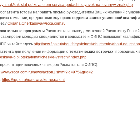
yy-znak/kak-stat-polzovatelem-servisa-podachi-zayavok-na-tovarnyy-znak.php
оспатента готовы направить письмо руководителям Ваших компаний с указа
дника компании, предоставив ему
право подписи заявок усиленной квалиф
ресу
Oksana.Cherkasova@rcca.com.ru
зовательные программы
Роспатента и подведомственной Роспатенту Россий
е стажировки молодых специалистов в ведомстве и ФИПС повышают квалифик
ИПС читайте здесь
http://new.fips.ru/about/deyatelnost/obuchenie/about-education
патента
для получения информации о
тематических встречах
, проводимых 
eskaya-biblioteka/tematicheskie-vstrechi/index.php
презентации ключевых спикеров Роспатента и ФИПС):
s://www.rcca.com.ru/news/action1.shtml?id=975&grid=2
:
https://rupto.ru/ru/news/okurrospatent