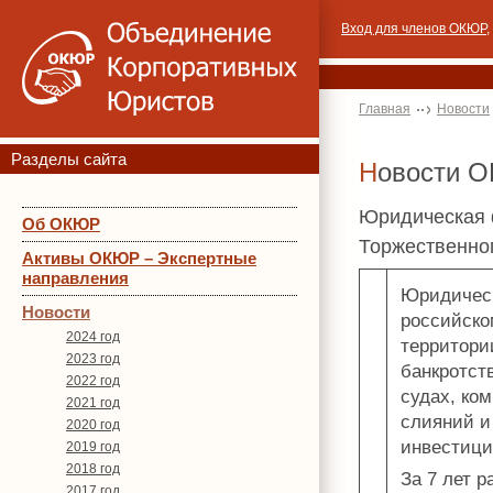
Вход для членов ОКЮР
,
Главная
Новости
Разделы сайта
Новости 
Юридическая 
Об ОКЮР
Торжественно
Активы ОКЮР – Экспертные
направления
Юридичес
Новости
российско
2024 год
территори
2023 год
банкротст
2022 год
судах, ко
2021 год
слияний и
2020 год
инвестици
2019 год
2018 год
За 7 лет 
2017 год