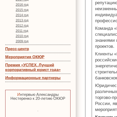
репутацию
2016 год
неизменны
2015 год
индивидуа
2014 год
профессио
2013 год
2012 год
Команда «
2011 год
специалис
2010 год
знаниями 
2009 год
проектов.
Пресс-центр
Клиенты «
Мероприятия ОКЮР
российски
Премия «УСПЕХ. Лучший
энергетич
корпоративный юрист года»
строитель
Информационные партнеры
банковско
Юридическ
различных
Интервью Александры
торгово-п
Нестеренко к 20-летию ОКЮР
России, я
мероприяти