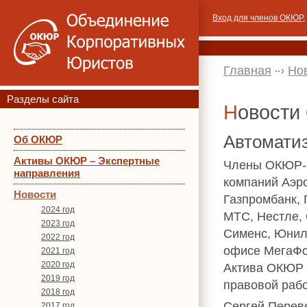
Вход для членов ОКЮР
,
Главная
Но
Разделы сайта
Новост
Автомати
Об ОКЮР
Активы ОКЮР – Экспертные
Члены ОКЮР- 
направления
компаний Аэр
Новости
Газпромбанк, 
2024 год
МТС, Нестле, 
2023 год
Сименс, Юнил
2022 год
офисе МегаФо
2021 год
2020 год
Актива ОКЮР 
2019 год
правовой раб
2018 год
Сергей Переве
2017 год