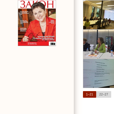
1–21
22–27