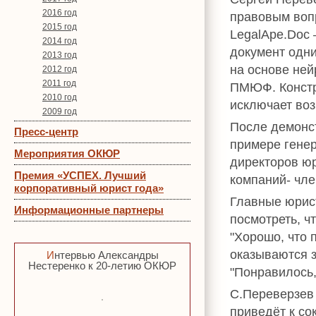
2016 год
правовым воп
2015 год
LegalApe.Doc 
2014 год
документ одни
2013 год
на основе нейр
2012 год
2011 год
ПМЮФ. Констр
2010 год
исключает воз
2009 год
После демонст
Пресс-центр
примере генер
Мероприятия ОКЮР
директоров ю
Премия «УСПЕХ. Лучший
компаний- чл
корпоративный юрист года»
Главные юрис
Информационные партнеры
посмотреть, ч
"Хорошо, что 
оказываются з
Интервью Александры
Нестеренко к 20-летию ОКЮР
"Понравилось,
С.Переверзев 
приведёт к со