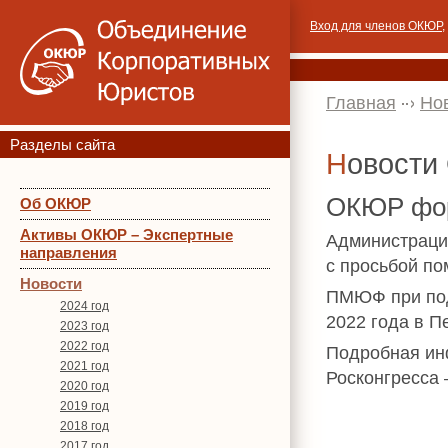
Вход для членов ОКЮР
,
Главная
Но
Разделы сайта
Новост
ОКЮР фор
Об ОКЮР
Активы ОКЮР – Экспертные
Администраци
направления
с просьбой по
Новости
ПМЮФ при под
2024 год
2022 года в П
2023 год
2022 год
Подробная ин
2021 год
Росконгресса
2020 год
2019 год
2018 год
2017 год