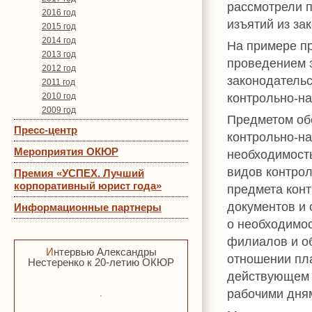
рассмотрели 
2016 год
изъятий из зак
2015 год
2014 год
На примере пр
2013 год
проведением 
2012 год
законодательс
2011 год
контрольно-на
2010 год
2009 год
Предметом об
Пресс-центр
контрольно-на
Мероприятия ОКЮР
необходимост
видов контрол
Премия «УСПЕХ. Лучший
корпоративный юрист года»
предмета кон
документов и 
Информационные партнеры
о необходимос
филиалов и о
Интервью Александры
отношении пл
Нестеренко к 20-летию ОКЮР
действующем 
рабочими дням