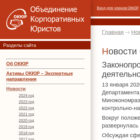
Вход для членов ОКЮР
,
Главная
Но
Разделы сайта
Новост
Законопро
Об ОКЮР
деятельно
Активы ОКЮР – Экспертные
направления
13 января 20
Новости
Департамента
2024 год
Минэкономраз
2023 год
контрольно-на
2022 год
2021 год
Вокруг положе
2020 год
развернулась 
2019 год
2018 год
Обсуждая сфер
2017 год