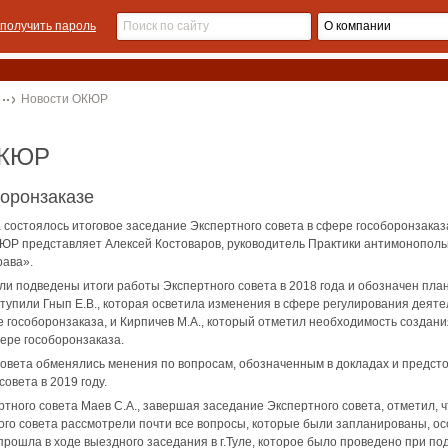
получить пароль
Новости ОКЮР
ОКЮР
оронзаказе
а состоялось итоговое заседание Экспертного совета в сфере гособоронзака
КЮР представляет Алексей Костоваров, руководитель Практики антимонополь
рава».
ли подведены итоги работы Экспертного совета в 2018 года и обозначен пла
ступили Гнып Е.В., которая осветила изменения в сфере регулирования деят
е гособоронзаказа, и Кирпичев М.А., который отметил необходимость создан
ере гособоронзаказа.
овета обменялись менения по вопросам, обозначенным в докладах и предст
овета в 2019 году.
тного совета Маев С.А., завершая заседание Экспертного совета, отметил, 
ого совета рассмотрели почти все вопросы, которые были запланированы, о
прошла в ходе выездного заседания в г.Туле, которое было проведено при по