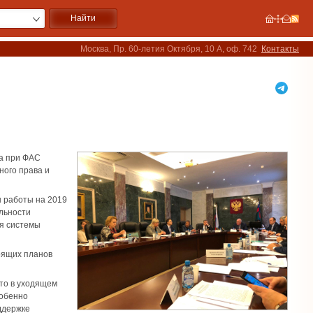
Москва, Пр. 60-летия Октября, 10 А, оф. 742
Контакты
за при ФАС
ного права и
н работы на 2019
ельности
ия системы
оящих планов
что в уходящем
собенно
ддержке