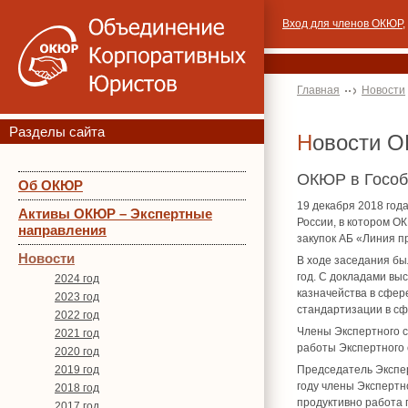
Вход для членов ОКЮР
,
Главная
Новости
Разделы сайта
Новости 
ОКЮР в Гособ
Об ОКЮР
19 декабря 2018 год
Активы ОКЮР – Экспертные
России, в котором О
направления
закупок АБ «Линия п
Новости
В ходе заседания бы
год. С докладами вы
2024 год
казначейства в сфер
2023 год
стандартизации в сф
2022 год
Члены Экспертного с
2021 год
работы Экспертного с
2020 год
2019 год
Председатель Экспер
году члены Экспертн
2018 год
продуктивно работа 
2017 год