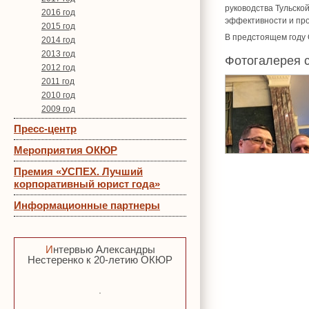
руководства Тульско
2016 год
эффективности и про
2015 год
В предстоящем году 
2014 год
2013 год
Фотогалерея 
2012 год
2011 год
2010 год
2009 год
Пресс-центр
Мероприятия ОКЮР
Премия «УСПЕХ. Лучший
корпоративный юрист года»
Информационные партнеры
Интервью Александры
Нестеренко к 20-летию ОКЮР