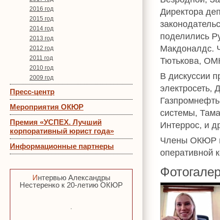
2016 год
Директора деп
2015 год
законодатель
2014 год
поделились Р
2013 год
Макдоналдс. Ч
2012 год
2011 год
Тютькова, ОМК
2010 год
В дискуссии п
2009 год
электросеть, 
Пресс-центр
Газпромнефть
Мероприятия ОКЮР
системы, Там
Премия «УСПЕХ. Лучший
Интеррос, и д
корпоративный юрист года»
Члены ОКЮР н
Информационные партнеры
оперативной к
Фотогале
Интервью Александры
Нестеренко к 20-летию ОКЮР