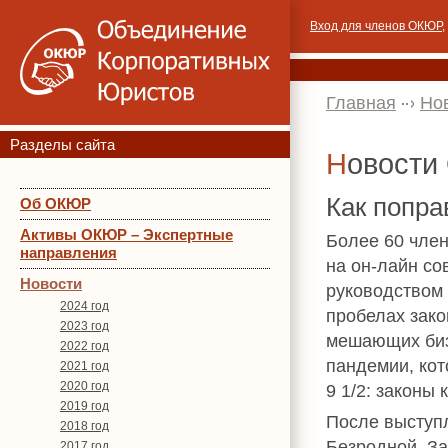
Вход для членов ОКЮР
,
Главная
Но
Разделы сайта
Новост
Как попра
Об ОКЮР
Активы ОКЮР – Экспертные
Более 60 чле
направления
на он-лайн со
Новости
руководством
2024 год
пробелах зако
2023 год
мешающих биз
2022 год
пандемии, к
2021 год
2020 год
9 1/2: законы 
2019 год
После выступ
2018 год
Безродной, З
2017 год