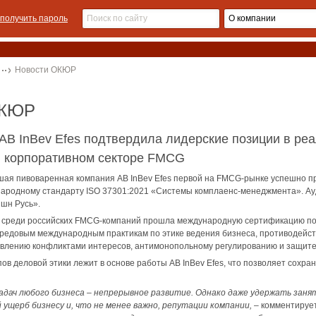
получить пароль
Новости ОКЮР
ОКЮР
 AB InBev Efes подтвердила лидерские позиции в р
в корпоративном секторе FMCG
шая пивоваренная компания AB InBev Efes первой на FMCG-рынке успешно 
народному стандарту ISO 37301:2021 «Системы комплаенс-менеджмента». А
шн Русь».
й среди российских FMCG-компаний прошла международную сертификацию по 
редовым международным практикам по этике ведения бизнеса, противодейст
равлению конфликтами интересов, антимонопольному регулированию и защит
в деловой этики лежит в основе работы AB InBev Efes, что позволяет сохран
задач любого бизнеса – непрерывное развитие. Однако даже удержать заня
ущерб бизнесу и, что не менее важно, репутации компании,
– комментирует 