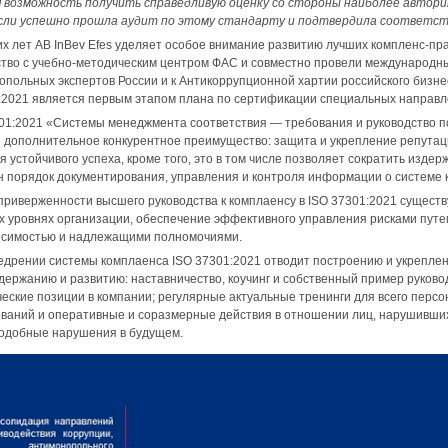
ая возможность получить справедливую оценку со стороны наиболее автор
асли успешно прошла аудит по этому стандарту и подтвердила соответс
х лет AB InBev Efes уделяет особое внимание развитию лучших компленс-практ
тво с учебно-методическим центром ФАС и совместно провели международный 
польных экспертов России и к Антикоррупционной хартии российского бизне
:2021 является первым этапом плана по сертификации специальных направл
1:2021 «Системы менеджмента соответствия — требования и руководство по
 дополнительное конкурентное преимущество: защита и укрепление репутац
 устойчивого успеха, кроме того, это в том числе позволяет сократить издер
н порядок документирования, управления и контроля информации о системе
 приверженности высшего руководства к комплаенсу в ISO 37301:2021 сущест
ех уровнях организации, обеспечение эффективного управления рисками путе
исимостью и надлежащими полномочиями.
едрении системы комплаенса ISO 37301:2021 отводит построению и укреплен
держанию и развитию: наставничество, коучинг и собственный пример руков
ческие позиции в компании; регулярные актуальные тренинги для всего перс
ваний и оперативные и соразмерные действия в отношении лиц, нарушивших 
добные нарушения в будущем.