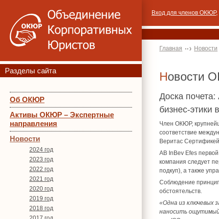
Вход для членов ОКЮР
,
Главная
Новости
Разделы сайта
Новости 
Доска почета:
Об ОКЮР
бизнес-этики 
Активы ОКЮР – Экспертные
направления
Член ОКЮР, крупней
соответствие между
Новости
Веритас Сертификей
2024 год
AB InBev Efes перво
2023 год
компания следует пе
2022 год
подкуп), а также уп
2021 год
Соблюдение принципо
2020 год
обстоятельств.
2019 год
«Одна из ключевых 
2018 год
наносить ощутимый 
2017 год