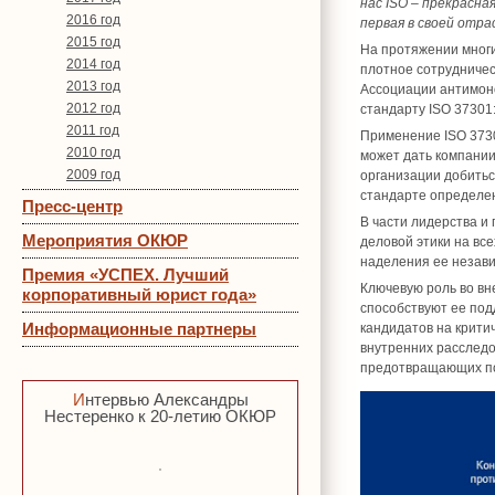
нас ISO – прекрасн
2016 год
первая в своей отр
2015 год
На протяжении многи
2014 год
плотное сотрудничес
2013 год
Ассоциации антимоно
2012 год
стандарту ISO 37301
2011 год
Применение ISO 3730
2010 год
может дать компании
2009 год
организации добиться
стандарте определе
Пресс-центр
В части лидерства и
Мероприятия ОКЮР
деловой этики на вс
наделения ее незав
Премия «УСПЕХ. Лучший
Ключевую роль во вн
корпоративный юрист года»
способствуют ее под
Информационные партнеры
кандидатов на крити
внутренних расследо
предотвращающих по
Интервью Александры
Нестеренко к 20-летию ОКЮР