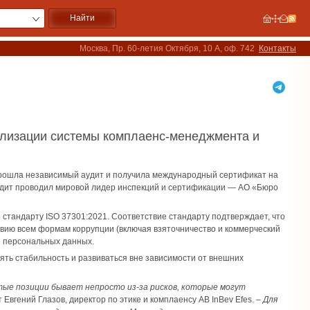
Москва, Пр. 60-летия Октября, 10 А, оф. 742
Контакты
еализации системы комплаенс-менеджмента и
прошла независимый аудит и получила международный сертификат на
удит проводил мировой лидер инспекций и сертификации — АО «Бюро
стандарту ISO 37301:2021. Соответствие стандарту подтверждает, что
вию всем формам коррупции (включая взяточничество и коммерческий
е персональных данных.
ять стабильность и развиваться вне зависимости от внешних
тые позиции бывает непросто из-за рисков, которые могут
Евгений Глазов, директор по этике и комплаенсу AB InBev Efes. –
Для