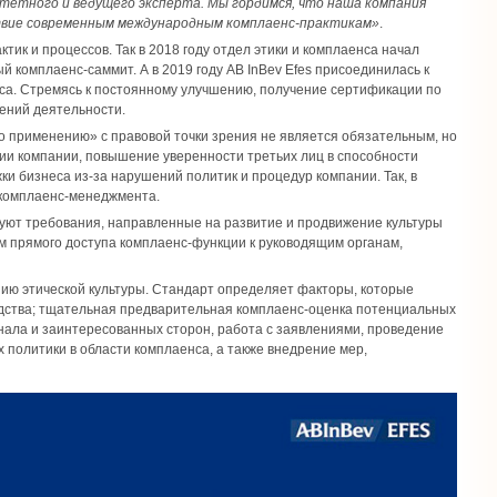
итетного и ведущего эксперта. Мы гордимся, что наша компания
твие современным международным комплаенс-практикам»
.
ик и процессов. Так в 2018 году отдел этики и комплаенса начал
комплаенс-саммит. А в 2019 году АB InBev Efes присоединилась к
са. Стремясь к постоянному улучшению, получение сертификации по
ений деятельности.
 применению» с правовой точки зрения не является обязательным, но
ии компании, повышение уверенности третьих лиц в способности
жки бизнеса из-за нарушений политик и процедур компании. Так, в
 комплаенс-менеджмента.
вуют требования, направленные на развитие и продвижение культуры
м прямого доступа комплаенс-функции к руководящим органам,
ию этической культуры. Стандарт определяет факторы, которые
одства; тщательная предварительная комплаенс-оценка потенциальных
онала и заинтересованных сторон, работа с заявлениями, проведение
политики в области комплаенса, а также внедрение мер,