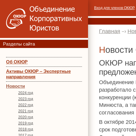
Вход для членов ОКЮР
,
Главная
Но
Разделы сайта
Новост
ОКЮР нап
Об ОКЮР
предложе
Активы ОКЮР – Экспертные
направления
Объединение 
Новости
разработало с
2024 год
конкуренции (
2023 год
Минюста, а та
2022 год
2021 год
согласования 
2020 год
В октябре 201
2019 год
срок подготов
2018 год
2017 год