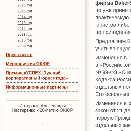
фирма Baker
2016 год
по уже приня
2015 год
практическую
2014 год
2013 год
юристов либо
2012 год
по приведению
2011 год
Предлагаем В
2010 год
2009 год
учитывающую 
Пресс-центр
Изменения в 
Мероприятия ОКЮР
в «Российской
№ 99-ФЗ «О вн
Премия «УСПЕХ. Лучший
корпоративный юрист года»
Кодекса Росси
отдельных по
Информационные партнеры
Его основные 
Изменения в 
Интервью Александры
закон от 21 д
Нестеренко к 20-летию ОКЮР
первую Гражд
отдельных зак