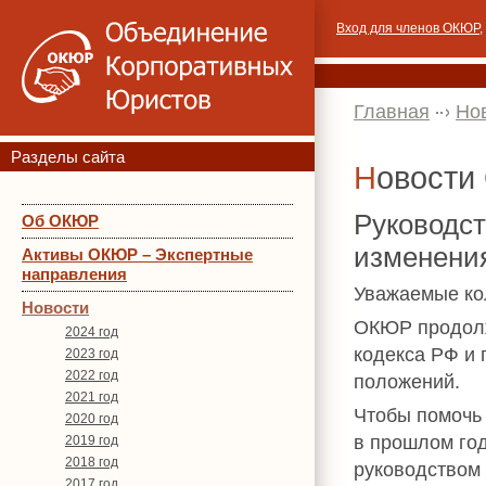
Вход для членов ОКЮР
,
Главная
Но
Разделы сайта
Новост
Руководст
Об ОКЮР
изменени
Активы ОКЮР – Экспертные
направления
Уважаемые ко
Новости
ОКЮР продолж
2024 год
кодекса РФ и 
2023 год
2022 год
положений.
2021 год
Чтобы помочь 
2020 год
в прошлом го
2019 год
2018 год
руководством
2017 год