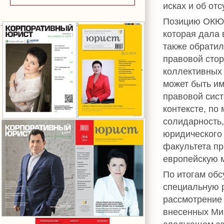
исках и об от
Позицию ОКЮР
которая дала 
также обратил
правовой стор
коллективных 
может быть и
правовой сист
контексте, по
солидарность
юридического 
факультета п
европейскую м
По итогам об
специальную р
рассмотрение 
внесенных Ми