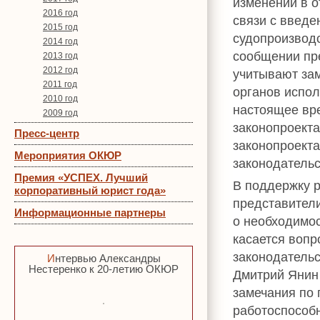
изменений в 
2016 год
связи с введе
2015 год
судопроизводс
2014 год
сообщении пр
2013 год
2012 год
учитывают за
2011 год
органов испол
2010 год
настоящее вр
2009 год
законопроекта
Пресс-центр
законопроект
Мероприятия ОКЮР
законодательс
Премия «УСПЕХ. Лучший
В поддержку 
корпоративный юрист года»
представител
Информационные партнеры
о необходимос
касается вопр
законодательс
Интервью Александры
Нестеренко к 20-летию ОКЮР
Дмитрий Янин 
замечания по 
работоспособ