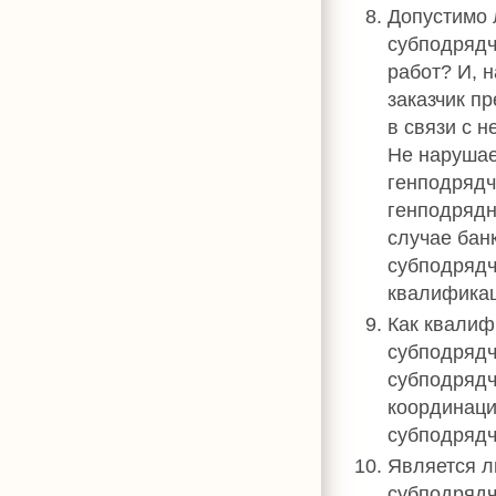
Допустимо 
субподрядч
работ? И, 
заказчик п
в связи с 
Не нарушае
генподрядч
генподрядн
случае бан
субподрядч
квалификац
Как квалиф
субподрядч
субподрядч
координаци
субподрядч
Является л
субподрядч