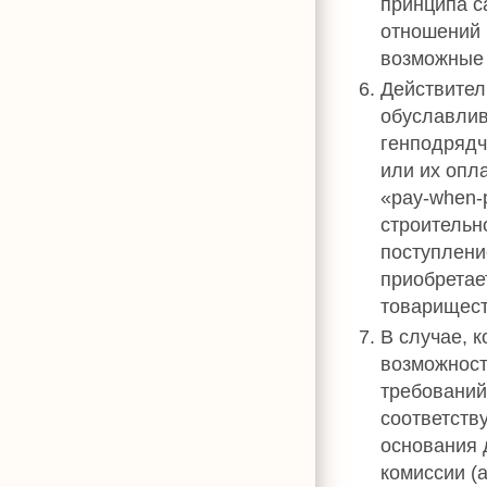
принципа с
отношений (
возможные
Действител
обуславлив
генподрядч
или их опл
«pay-when-
строительн
поступлени
приобретае
товарищест
В случае, 
возможност
требований 
соответств
основания 
комиссии (