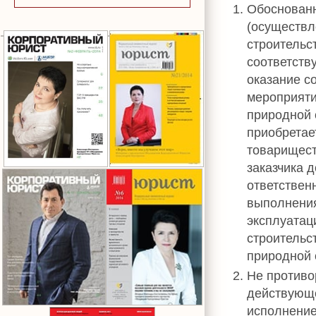
Обоснованн
(осуществл
строительс
соответств
оказание с
мероприят
природной с
приобретае
товарищест
заказчика 
ответствен
выполнения
эксплуатац
строительс
природной 
Не противо
действующе
исполнение