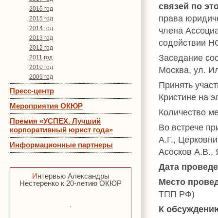
связей по эт
2016 год
права юридич
2015 год
2014 год
члена Ассоци
2013 год
содействии Н
2012 год
Заседание со
2011 год
2010 год
Москва, ул. Ил
2009 год
Принять участ
Пресс-центр
Кристине на э
Мероприятия ОКЮР
Количество ме
Премия «УСПЕХ. Лучший
Во встрече пр
корпоративный юрист года»
А.Г., Церковни
Информационные партнеры
Асосков А.В.,
Дата провед
Интервью Александры
Место прове
Нестеренко к 20-летию ОКЮР
ТПП РФ)
К обсуждени