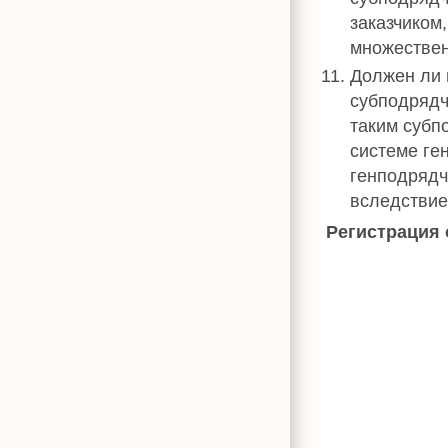
заказчиком
множествен
Должен ли 
субподрядч
таким субп
системе ге
генподрядч
вследствие
Регистрация 