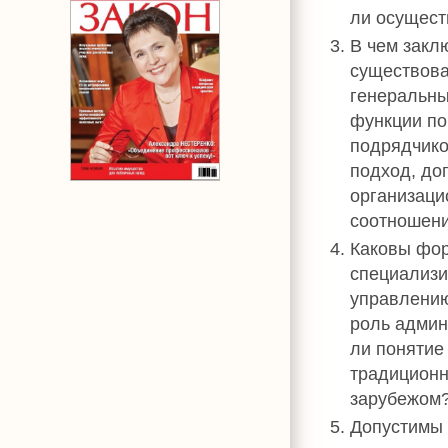
ли осущест
В чем закл
существова
генеральны
функции по
подрядчико
подход, до
организаци
соотношени
Каковы фор
специализи
управлению
роль админ
ли понятие 
традиционн
зарубежом
Допустимы 