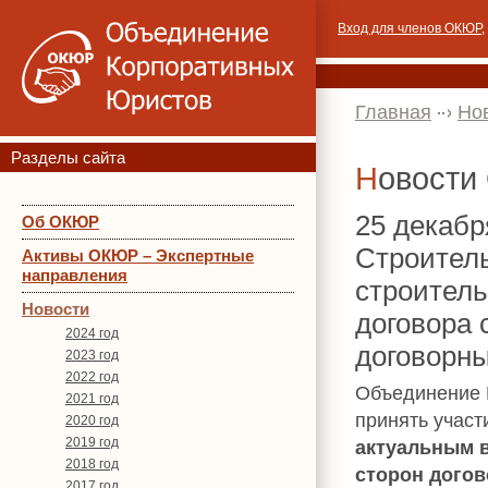
Вход для членов ОКЮР
,
Главная
Но
Разделы сайта
Новост
25 декабр
Об ОКЮР
Строитель
Активы ОКЮР – Экспертные
направления
строитель
Новости
договора 
2024 год
договорны
2023 год
2022 год
Объединение 
2021 год
принять участ
2020 год
2019 год
актуальным в
2018 год
сторон догов
2017 год