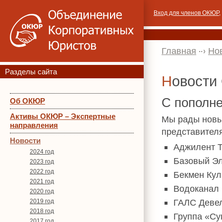
Вход для членов ОКЮР
,
Главная
Но
Разделы сайта
Новост
С пополн
Об ОКЮР
Активы ОКЮР – Экспертные
Мы рады новы
направления
представител
Новости
Aджилент 
2024 год
Базовый Э
2023 год
2022 год
Бекмен Кул
2021 год
Водоканал 
2020 год
ГАЛС Деве
2019 год
2018 год
Группа «С
2017 год