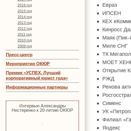
Евраз
2016 год
2015 год
ИПСЕН
2014 год
КЕХ еКомм
2013 год
Кинросс Да
2012 год
2011 год
Маяк (Пик–
2010 год
Миле СНГ
2009 год
ТК Мегапо
Пресс-центр
МОЕТ ХЕН
Мероприятия ОКЮР
Открытие К
Премия «УСПЕХ. Лучший
корпоративный юрист года»
РЖД
Ренова акт
Информационные партнеры
Росгосстра
Сименс
Интервью Александры
Нестеренко к 20-летию ОКЮР
УК «Петроп
Филиал «Га
Яндекс