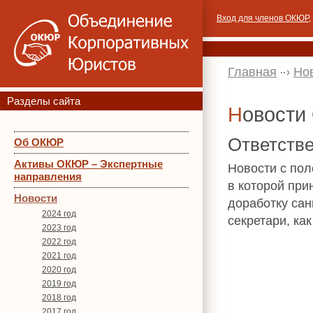
Вход для членов ОКЮР
,
Главная
Но
Разделы сайта
Новост
Ответстве
Об ОКЮР
Активы ОКЮР – Экспертные
Новости с пол
направления
в которой при
Новости
доработку сан
2024 год
секретари, ка
2023 год
2022 год
2021 год
2020 год
2019 год
2018 год
2017 год