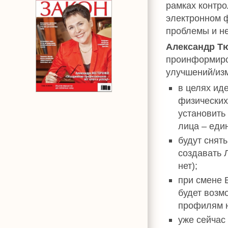
рамках контро
электронном 
проблемы и не
Александр Т
проинформиро
улучшений/из
в целях ид
физических
установить
лица – еди
будут снят
создавать 
нет);
при смене 
будет возм
профилям ю
уже сейчас