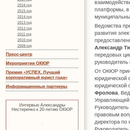
взаимодейств
2016 год
платформы, в 
2015 год
муниципальных
2014 год
2013 год
Ведомства пр
2012 год
развития элек
2011 год
предоставлени
2010 год
2009 год
Александр Т
Пресс-центр
передовых ци
руководитель 
Мероприятия ОКЮР
От ОКЮР прин
Премия «УСПЕХ. Лучший
корпоративный юрист года»
юридической 
юридической 
Информационные партнеры
Фролова
, Ве
Управляющей 
Интервью Александры
Руководитель
Нестеренко к 20-летию ОКЮР
правовым во
директора по
Руководитель