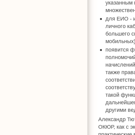
указанным 
множествен
для ЕИО - 
личного ка
большего с
мобильных)
появится ф
полномочий 
начислений
также прав
соответств
соответств
такой функ
дальнейшем
другими ве
Александр Тю
ОКЮР, как с э
практические 