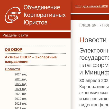
Вход для членов ОКЮР
,
Главная
Но
Разделы сайта
Новост
Электронн
Об ОКЮР
государс
Активы ОКЮР – Экспертные
направления
платформ
Новости
и Минциф
2024 год
2023 год
30 апреля 20
2022 год
Корпоративны
2021 год
экономическог
2020 год
и массовых к
2019 год
2018 год
видеоконфере
2017 год