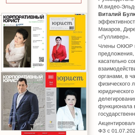
М.видео-Эльд
Виталий Бул
эффективност
Макаров, Дир
«Гулливер».
Члены ОКЮР п
предложения,
касательно с
взаимодейств
органами, в ч
физического л
юридического
делегирования
функционала 
государственн
Акцентировало
ФЗ с 01.07.20