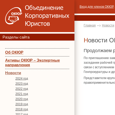
Вход для членов ОКЮР
,
Главная
Новости
Разделы сайта
Новости 
Продолжаем р
Об ОКЮР
По приглашению зам
Активы ОКЮР – Экспертные
заседании рабочей г
направления
связи с вступлением
Генпрокуратуры и др
Новости
Представители крупн
2024 год
правоприменительной
2023 год
2022 год
2021 год
2020 год
2019 год
2018 год
2017 год