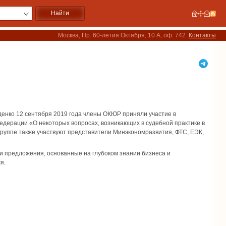
Москва, Пр. 60-летия Октября, 10 А, оф. 742
Контакты
енко 12 сентября 2019 года члены ОКЮР приняли участие в
едерации «О некоторых вопросах, возникающих в судебной практике в
 группе также участвуют представители Минэкономразвития, ФТС, ЕЭК,
 предложения, основанные на глубоком знании бизнеса и
я.