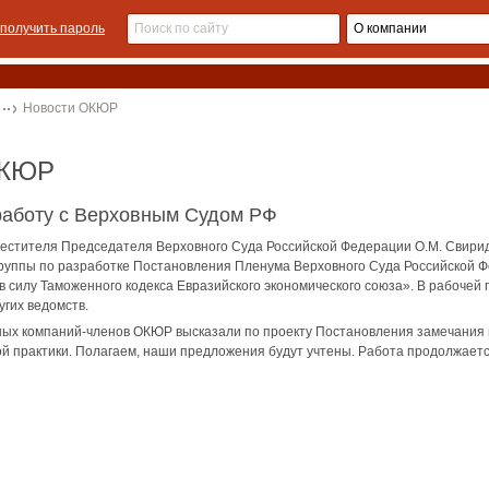
получить пароль
Новости ОКЮР
ОКЮР
аботу с Верховным Судом РФ
естителя Председателя Верховного Суда Российской Федерации О.М. Свирид
руппы по разработке Постановления Пленума Верховного Суда Российской Ф
 в силу Таможенного кодекса Евразийского экономического союза». В рабочей
угих ведомств.
ых компаний-членов ОКЮР высказали по проекту Постановления замечания и
 практики. Полагаем, наши предложения будут учтены. Работа продолжаетс