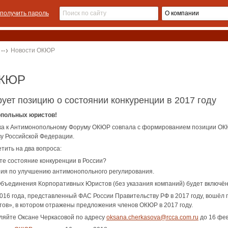
получить пароль
Новости ОКЮР
ОКЮР
ет позицию о состоянии конкуренции в 2017 году
польных юристов!
вка к Антимонопольному Форуму ОКЮР совпала с формированием позиции ОКЮ
у Российской Федерации.
тить на два вопроса:
те состояние конкуренции в России?
ия по улучшению антимонопольного регулирования.
ъединения Корпоративных Юристов (без указания компаний) будет включён 
016 года, представленный ФАС России Правительству РФ в 2017 году, вошёл
ов», в котором отражены предложения членов ОКЮР в 2017 году.
ляйте Оксане Черкасовой по адресу
oksana.cherkasova@rcca.com.ru
до 16 фев