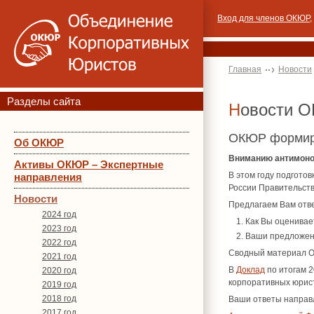
Вход для членов ОКЮР
,
Главная
Новости
Разделы сайта
Новости 
ОКЮР формиру
Об ОКЮР
Вниманию антимоно
Активы ОКЮР – Экспертные
В этом году подгото
направления
России Правительств
Новости
Предлагаем Вам отве
2024 год
Как Вы оценивае
2023 год
Ваши предложен
2022 год
Сводный материал Об
2021 год
В
Доклад
по итогам 2
2020 год
корпоративных юрист
2019 год
2018 год
Ваши ответы направ
2017 год