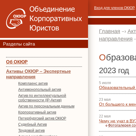
Вход для членов ОКЮР
,
Главная
Ак
направления
Разделы сайта
Образо
Об ОКЮР
2023 год
Активы ОКЮР – Экспертные
направления
5 июля
Комплаенс актив
Образовательный 
Антимонопольный актив
Актив по интеллектуальной
23 мая
собственности (IP-Актив)
От большего к ме
Актив по персональным данным
Корпоративный актив
22 мая
Петербургский актив ОКЮР
Чему не учат в ВУ
Судебный Актив
Фотогалерея с
Трудовой актив