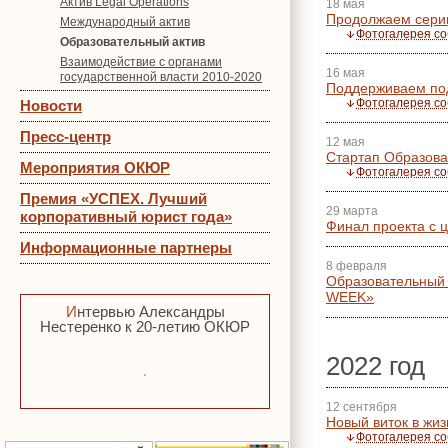
Актив Legal Operations
18 мая
Продолжаем серию
Международный актив
Фотогалерея с
Образовательный актив
Взаимодействие с органами
16 мая
государственной власти 2010-2020
Поддерживаем по
Фотогалерея с
Новости
Пресс-центр
12 мая
Стартап Образова
Мероприятия ОКЮР
Фотогалерея с
Премия «УСПЕХ. Лучший
29 марта
корпоративный юрист года»
Финал проекта с ц
Информационные партнеры
8 февраля
Образовательный 
WEEK»
Интервью Александры
Нестеренко к 20-летию ОКЮР
2022 год
12 сентября
Новый виток в жи
Фотогалерея с