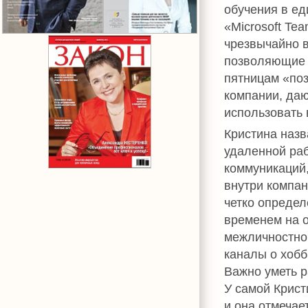
обучения в е
«Microsoft Tea
чрезвычайно в
позволяющие м
пятницам «поз
компании, да
использовать 
Кристина наз
удаленной ра
коммуникаций
внутри компан
четко определ
временем на о
межличностно
каналы о хобб
Важно уметь р
У самой Крист
и она отмечае