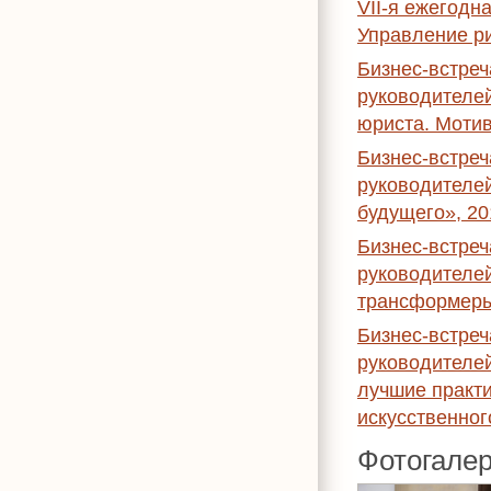
VII-я ежегодн
Управление ри
Бизнес-встре
руководителе
юриста. Мотив
Бизнес-встре
руководителей
будущего», 20
Бизнес-встре
руководителе
трансформеры
Бизнес-встре
руководителей
лучшие практи
искусственног
Фотогале