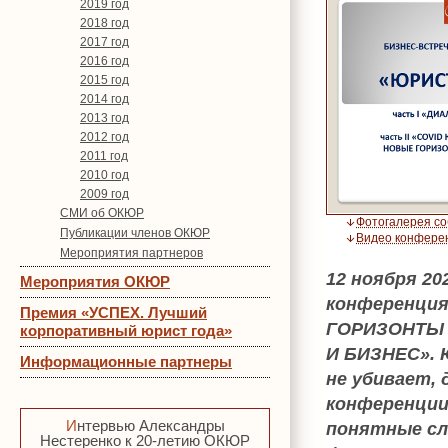
2019 год
2018 год
2017 год
2016 год
2015 год
2014 год
2013 год
2012 год
2011 год
2010 год
2009 год
СМИ об ОКЮР
Фотогалерея с
Публикации членов ОКЮР
Видео конфере
Мероприятия партнеров
12 ноября 20
Мероприятия ОКЮР
конференция
Премия «УСПЕХ. Лучший
ГОРИЗОНТЫ 
корпоративный юрист года»
И БИЗНЕС». 
Информационные партнеры
не убивает, 
конференции
Интервью Александры
понятные сл
Нестеренко к 20-летию ОКЮР