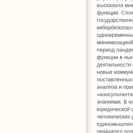
высказала мне
функции. Сло
государственн
кибербезопасн
одновременны
минимизацией
период панде
функции в ны
деятельности 
новые коммуни
поставленных 
анализа и при
«консультант
знаниями. В 
юридической 
человеческих 
единомышленн
правового под