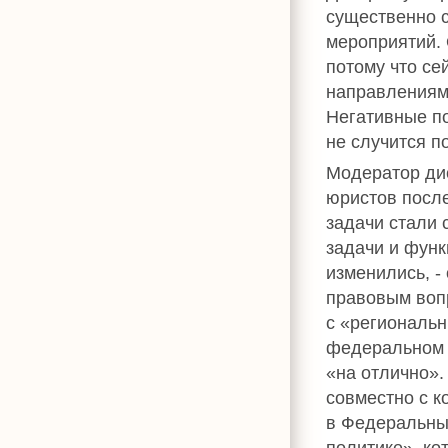
существенно с
мероприятий. 
потому что се
направлениям
Негативные по
не случится п
Модератор ди
юристов после
задачи стали 
задачи и фун
изменились, -
правовым воп
с «региональн
федеральном 
«на отлично».
совместно с к
в Федеральный
политике», ко