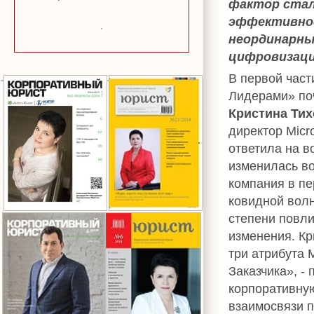
фактор стал
эффективнос
неординарных
цифровизаци
В первой част
Лидерами» по
Кристина Ти
директор Micro
ответила на в
изменилась в
компания в п
ковидной волн
степени повли
изменения. Кр
три атрибута 
Заказчика», -
корпоративную
взаимосвязи п