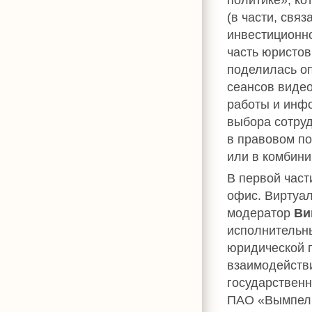
(в части, свя
инвестиционно
часть юристо
поделилась о
сеансов виде
работы и инфо
выбора сотру
в правовом п
или в комбин
В первой част
офис. Виртуа
модератор
Ви
исполнительн
юридической 
взаимодейств
государственн
ПАО «Вымпел