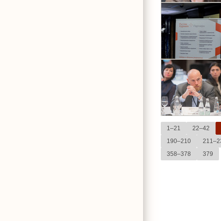
1–21
22–42
190–210
211–2
358–378
379