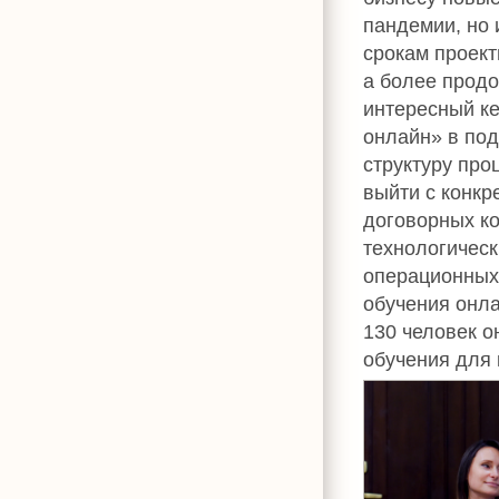
пандемии, но 
срокам проек
а более прод
интересный ке
онлайн» в под
структуру про
выйти с конкр
договорных ко
технологическ
операционных з
обучения онл
130 человек о
обучения для 