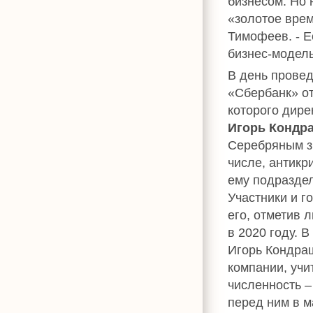
бизнесом. Но 
«золотое врем
Тимофеев. - Е
бизнес-модель
В день прове
«Сбербанк» от
которого дире
Игорь Кондр
Серебряным зн
числе, антик
ему подразде
Участники и г
его, отметив 
в 2020 году. 
Игорь Кондра
компании, учи
численность –
перед ним в м