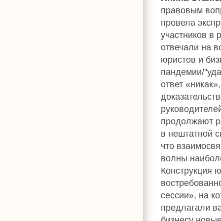
правовым воп
провела эксп
участников в 
отвечали на в
юристов и биз
пандемии/”уд
ответ «никак»
доказательств
руководителе
продолжают р
в нештатной с
что взаимосвя
волны наиболе
Конструкция ю
востребованно
сессии», на к
предлагали в
бизнесу новые