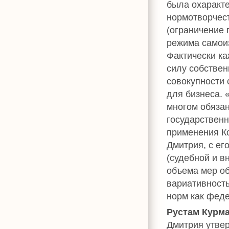
была охаракте
нормотворчест
(ограничение 
режима самоиз
Фактически к
силу собствен
совокупности
для бизнеса. 
многом обяза
государствен
применения Ко
Дмитрия, с ег
(судебной и в
объема мер об
вариативность
норм как феде
Рустам Курм
Дмитрия утве