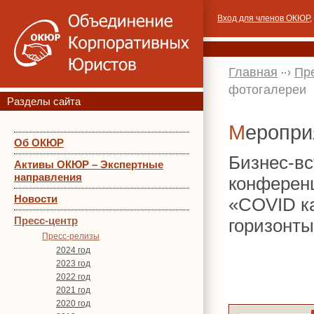
Вход для членов ОКЮР
,
Главная
Пр
фотогалереи
Разделы сайта
Меропр
Об ОКЮР
Бизнес-вс
Активы ОКЮР – Экспертные
направления
конференц
Новости
«COVID ка
Пресс-центр
горизонт
Пресс-релизы
2024 год
2023 год
2022 год
2021 год
2020 год