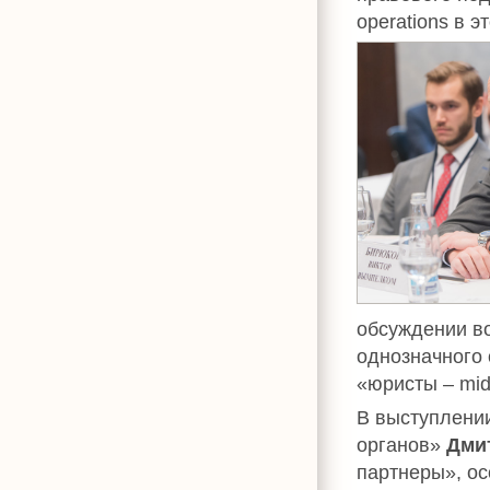
operations в э
обсуждении воп
однозначного 
«юристы – midd
В выступлени
органов»
Дми
партнеры», ос