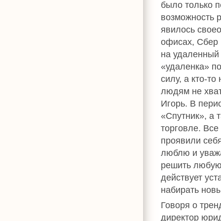
было только п
возможность р
явилось своео
офисах, Сбер
на удаленный 
«удаленка» по
силу, а кто-то
людям не хват
Игорь. В пери
«Спутник», а 
торговле. Все
проявили себя
люблю и уважа
решить любую 
действует уст
набирать новы
Говоря о тре
директор юри