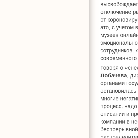
высвобождаетс
отключение ра
от короновиру
это, с учетом
музеев онлайн
эмоционально
сотрудников. 
современного 
Говоря о «сн
Лобачева
, д
органами гос
остановилась 
многие негати
процесс, надо
описании и пр
компании в не
беспрерывной
распределите