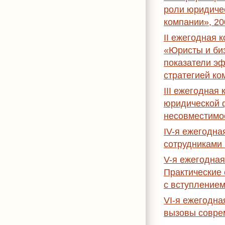
роли юридиче
компании», 20
II ежегодная
«Юристы и би
показатели эф
стратегией ко
III ежегодна
юридической 
несовместимое
IV-я ежегодн
сотрудниками 
V-я ежегодна
Практические 
с вступлением
VI-я ежегодн
вызовы соврем