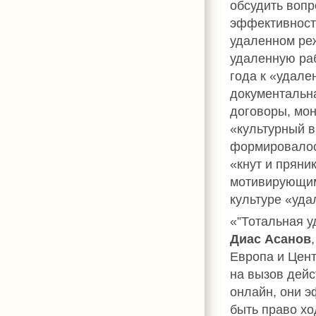
обсудить вопр
эффективност
удаленном ре
удаленную раб
года к «удале
документальн
договоры, мон
«культурный в
формировалос
«кнут и пряни
мотивирующим
культуре «уда
«”Тотальная у
Диас Асанов
Европа и Цент
на вызов дейс
онлайн, они э
быть право хо