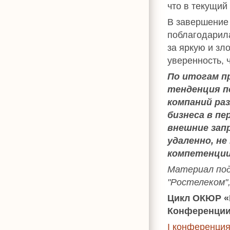
что в текущий
В завершени
поблагодарила
за яркую и з
уверенность, 
По итогам п
тенденция п
компаний ра
бизнеса в пе
внешние зап
удаленно, не
компетенции
Материал по
"Ростелеком",
Цикл ОКЮР «
Конференции
I конференция