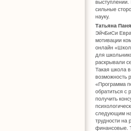
выступлении. 
сильные сторо
науку.
Татьяна Пан
ЭйчБиСи Евра
мотивации ком
онлайн «Школ
для школьнико
раскрывали се
Такая школа в
возможность р
«Программа п
обратиться с 
получить конс
психологическ
следующим на
трудности на 
финансовые. Т