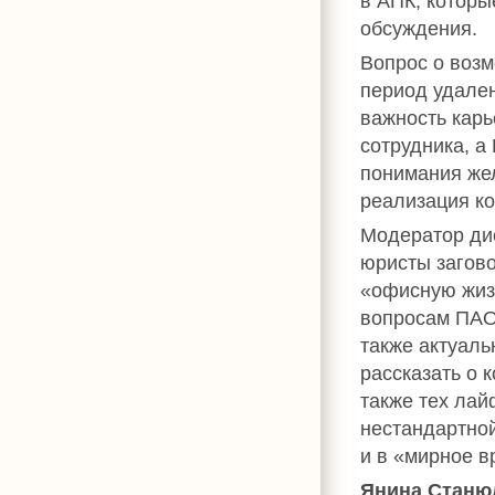
в АПК, которы
обсуждения.
Вопрос о воз
период удален
важность карь
сотрудника, а
понимания жел
реализация к
Модератор дис
юристы загово
«офисную жи
вопросам ПАО
также актуаль
рассказать о 
также тех лай
нестандартной
и в «мирное в
Янина Станю