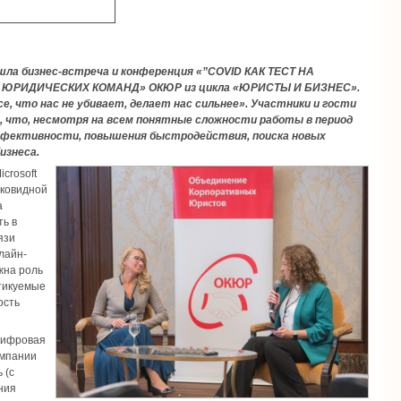
рошла бизнес-встреча и конференция «”COVID КАК ТЕСТ НА
ЮРИДИЧЕСКИХ КОМАНД» ОКЮР из цикла «ЮРИСТЫ И БИЗНЕС».
, что нас не убивает, делает нас сильнее». Участники и гости
, что, несмотря на всем понятные сложности работы в период
ффективности, повышения быстродействия, поиска новых
изнеса.
crosoft
 ковидной
а
ть в
язи
лайн-
жна роль
ктикуемые
ость
цифровая
омпании
 (с
ния