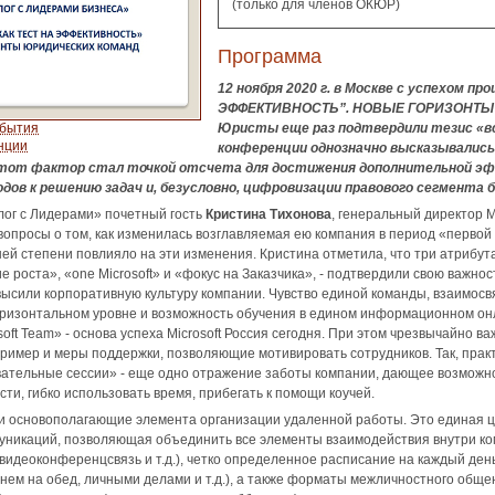
(только для членов ОКЮР)
Программа
12 ноября 2020 г. в Москве с успехом п
ЭФФЕКТИВНОСТЬ”. НОВЫЕ ГОРИЗОНТЫ 
обытия
Юристы еще раз подтвердили тезис «все
нции
конференции однозначно высказывались
этот фактор стал точкой отсчета для достижения дополнительной э
дов к решению задач и, безусловно, цифровизации правового сегмента б
лог c Лидерами» почетный гость
Кристина Тихонова
, генеральный директор Mi
 вопросы о том, как изменилась возглавляемая ею компания в период «первой
шей степени повлияло на эти изменения. Кристина отметила, что три атрибут
е роста», «one Microsoft» и «фокус на Заказчика», - подтвердили свою важнос
высили корпоративную культуру компании. Чувство единой команды, взаимосв
оризонтальном уровне и возможность обучения в едином информационном он
oft Team» - основа успеха Microsoft Россия сегодня. При этом чрезвычайно ва
пример и меры поддержки, позволяющие мотивировать сотрудников. Так, пра
вательные сессии» - еще одно отражение заботы компании, дающее возможн
ти, гибко использовать время, прибегать к помощи коучей.
ри основополагающие элемента организации удаленной работы. Это единая 
уникаций, позволяющая объединить все элементы взаимодействия внутри к
/видеоконференцсвязь и т.д.), четко определенное расписание на каждый день
ем на обед, личными делами и т.д.), а также форматы межличностного обще