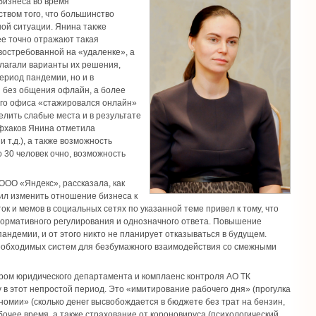
бизнеса во время
ством того, что большинство
ой ситуации. Янина также
ее точно отражают такая
востребованной на «удаленке», а
лагали варианты их решения,
ериод пандемии, но и в
й без общения офлайн, а более
ого офиса «стажировался онлайн»
елить слабые места и в результате
йфхаков Янина отметила
 т.д.), а также возможность
 30 человек очно, возможность
ООО «Яндекс», рассказала, как
ил изменить отношение бизнеса к
к и мемов в социальных сетях по указанной теме привел к тому, что
нормативного регулирования и однозначного ответа. Повышение
андемии, и от этого никто не планирует отказываться в будущем.
необходимых систем для безбумажного взаимодействия со смежными
ором юридического департамента и комплаенс контроля АО ТК
 в этот непростой период. Это «имитирование рабочего дня» (прогулка
кономии» (сколько денег высвобождается в бюджете без трат на бензин,
абочее время, а также страхование от короновируса (психологический