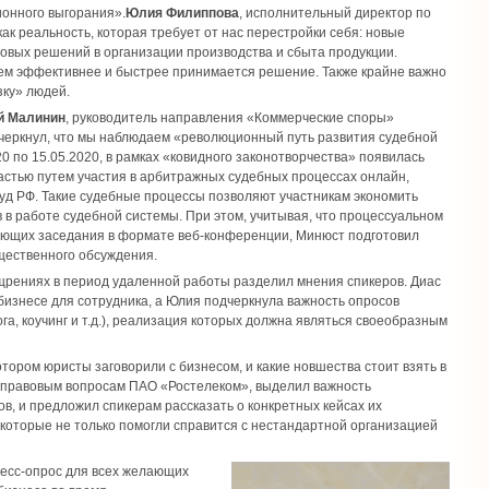
онного выгорания».
Юлия Филиппова
, исполнительный директор по
к реальность, которая требует от нас перестройки себя: новые
новых решений в организации производства и сбыта продукции.
тем эффективнее и быстрее принимается решение. Также крайне важно
зку» людей.
й Малинин
, руководитель направления «Коммерческие споры»
черкнул, что мы наблюдаем «революционный путь развития судебной
0 по 15.05.2020, в рамках «ковидного законотворчества» появилась
астью путем участия в арбитражных судебных процессах онлайн,
уд РФ. Такие судебные процессы позволяют участникам экономить
 в работе судебной системы. При этом, учитывая, что процессуальном
ующих заседания в формате веб-конференции, Минюст подготовил
щественного обсуждения.
рениях в период удаленной работы разделил мнения спикеров. Диас
бизнесе для сотрудника, а Юлия подчеркнула важность опросов
а, коучинг и т.д.), реализация которых должна являться своеобразным
тором юристы заговорили с бизнесом, и какие новшества стоит взять в
о правовым вопросам ПАО «Ростелеком», выделил важность
в, и предложил спикерам рассказать о конкретных кейсах их
 которые не только помогли справится с нестандартной организацией
ресс-опрос для всех желающих