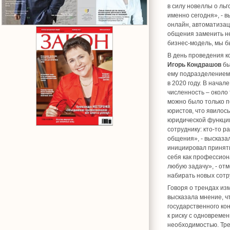
в силу новеллы о ль
именно сегодня», - 
онлайн, автоматизац
общения заменить не
бизнес-модель, мы б
В день проведения к
Игорь Кондрашов
бы
ему подразделением 
в 2020 году. В нача
численность – около 
можно было только п
юристов, что явилос
юридической функции
сотруднику: кто-то р
общения», - высказа
инициировал приняти
себя как профессион
любую задачу», - отм
набирать новых сотр
Говоря о трендах и
высказала мнение, ч
государственного ко
к риску с одновреме
необходимостью. Тре