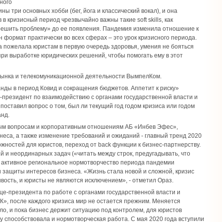
ного
ы три основных хобби (бег, йога и классический вокал), и она
в кризисный период чрезвычайно важны такие soft skills, как
 решить проблему» до ее появления. Пандемия изменила отношение к
 формат практически во всех сферах – это урок кризисного периода.
а пожелала юристам в первую очередь здоровья, умения не бояться
 при выработке юридических решений, чтобы помогать ему в этот
 рынка и телекомуникационной деятельности ВымпелКом.
нды в период Ковид и сокращения бюджетов. Аппетит к риску»
е-президент по взаимодействию с органами государственной власти и
оставил вопрос о том, был ли текущий год годом кризиса или годом
нд.
вым вопросам и корпоративным отношениям АБ «Инбев Эфес»,
неса, а также изменение требований и ожиданий - главный тренд 2020
можностей для юристов, переход от back функции к бизнес-партнерству.
ий и неординарных задач («читать между строк, предугадывать, что
о, активное региональное нормотворчество периода пандемии
 защиты интересов бизнеса. «Жизнь стала новой и сложной, кризис
вость, и юристы не являются исключением», - отметил Ораз.
ице-президента по работе с органами государственной власти и
, после каждого кризиса мир не остается прежним. Меняется
сло, и пока бизнес держит ситуацию под контролем, для юристов
 способствовала и нормотворческая работа. С мая 2020 года вступили