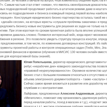
 онлайн: 36 человек отвечали на вопрос «Как изменилось общение юристов и 
?». Самым частым стал ответ «никак», что явилось своеобразным доказатель
овых подразделений продолжают работать в штатном режиме даже в нештатн
освязь ее подразделения и бизнеса в ковидный период первой волны наибол
операция». Конструкция юридического бизнес-партнерства осталась такой же 
«дизайн-сессии», на которых юристы «слушали проблемы заказчика» и пред
редложить бизнесу новые инструменты для решения их задач не только на п
ктиве. При этом короткая по срокам проектная работа была вполне успешно
времени давалась сложно. Появился интересный кейс, когда юрист московск
бжения в регионе. Это позволило увидеть структуру процесса изнутри, опред
 предложениями, в том числе, по изменению договорных конструкций. Из ла
рументы проектной работы и контроля операционных задач (Trello, Miro, Jira и
кономией финансов и времени (обучение в МИСИС 130 человек онлайн вместо
ния для корпоративной базы знаний).
Юлия Попелышева
, директор юридического департамента 
ребус «нерабочие дни» ковидного законодательства позвол
«правовой неурегулированности». Огромное количество шуто
бизнес стал с большим понимаем относиться к отсутствию 
объема электронного документооборота – также «заслуга» п
Сейчас самое время вложиться в развитие или доработку 
службами и с контрагентами.
Лайфхаки, предложенные
Алексеем Андроновым
, директ
«Мегаполис», помогают ему организовать удаленную работу
перед началом работы, поход в магазин и т.д.), «подсчет э
проезд и т.д.), жесткое отключение рабочих девайсов в нер