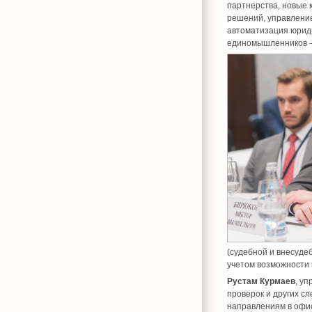
партнерства, новые 
решений, управление
автоматизация юриди
единомышленников – в
(судебной и внесуде
учетом возможности 
Рустам Курмаев
, у
проверок и других с
направлениям в офис