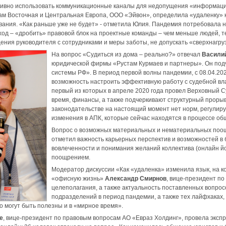
тивно использовать коммуникационные каналы для недопущения «информаци
м Восточная и Центральная Европа, OOO «Эйвон», определила «удаленку» ка
вания. «Как раньше уже не будет» - отметила Юлия. Пандемия потребовала 
од – «дробить» правовой блок на проектные команды – чем меньше людей, 
ения руководителя с сотрудниками и меры заботы, не допускать «сверхнагру
На вопрос «Судиться из дома – реально?» отвечал
Васили
юридической фирмы «Рустам Курмаев и партнеры». Он под
системы РФ». В период первой волны пандемии, с 08.04.202
возможность настроить эффективную работу с судебной вл
первый из которых в апреле 2020 года провел Верховный С
время, финансы, а также подчеркивают структурный прорыв
законодательстве на настоящий момент нет норм, регулир
изменения в АПК, которые сейчас находятся в процессе об
Вопрос о возможных материальных и нематериальных поощ
отметил важность карьерных перспектив и возможностей в 
вовлеченности и понимания желаний коллектива (онлайн йог
поощрением.
Модератор дискуссии «Как «удаленка» изменила язык, на ко
«офисную жизнь»
Александр Смирнов
, вице-президент п
целеполагания, а также актуальность поставленных вопросо
подразделений в период пандемии, а также тех лайфхаках,
о могут быть полезны и в «мирное время».
е
, вице-президент по правовым вопросам АО «Евраз Холдинг», провела эксп