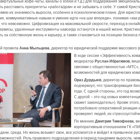
(виртуальные кофе-чаты, каналы о хобби и т.д.) для поддержания эмоциональ
ь расставить приоритеты «работа/дом» и не забывать о себе. У самой Кристин
емию их значимость выросла, особенно в психологическом плане. Для юристов 
е, коммуникативные навыки и умение идти «на шаг впереди», понимая «как
 а что невозможно. Цифровизация на максимальной скорости, переход в онлайн
ервисы, удаленные инструменты навсегда останутся в нашей жизни. Кристин
ть за собственную жизнь и карьеру, а также становиться на позицию бизнеса
ой провела
Анна Мыльцева
, директор по юридической поддержке массового
В ходе сессии «Эффективность кома
модератор
Руслан Ибрагимов
, виц
связями с общественностью «МТС», п
возможностей для юридических кома
Ораз Дурдыев
, директор по право
подчеркнул, что трансформация биз
года. С одной стороны, это год воз
С другой – это год новых компетенц
скажет законодатель»). Кроме этог
потребовало оперативной реакции и
проверяет людей, их стрессоустойчи
По мнению
Дмитрия Тимофеева
, в
корпоративным отношениям ГК «ПИК»
дачи, среда. Но жизнь возьмет свое, все успокоится и войдет в привычное ру
зможностей. Роль правового подразделения в период пандемии выросла, чему