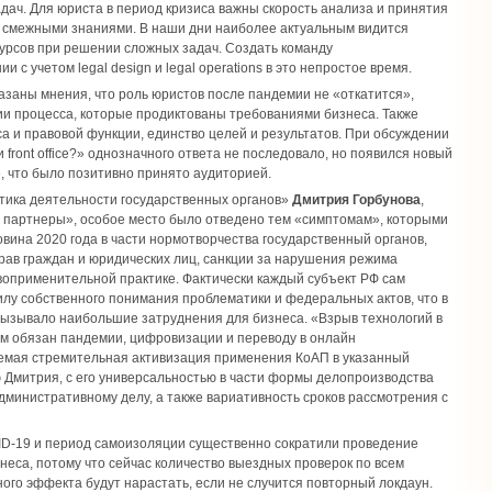
дач. Для юриста в период кризиса важны скорость анализа и принятия
я смежными знаниями. В наши дни наиболее актуальным видится
урсов при решении сложных задач. Создать команду
 учетом legal design и legal operations в это непростое время.
азаны мнения, что роль юристов после пандемии не «откатится»,
ии процесса, которые продиктованы требованиями бизнеса. Также
а и правовой функции, единство целей и результатов. При обсуждении
ли front office?» однозначного ответа не последовало, но появился новый
e», что было позитивно принято аудиторией.
тика деятельности государственных органов»
Дмитрия Горбунова
,
 партнеры», особое место было отведено тем «симптомам», которыми
вина 2020 года в части нормотворчества государственный органов,
прав граждан и юридических лиц, санкции за нарушения режима
равоприменительной практике. Фактически каждый субъект РФ сам
лу собственного понимания проблематики и федеральных актов, что в
вызывало наибольшие затруднения для бизнеса. «Взрыв технологий в
ом обязан пандемии, цифровизации и переводу в онлайн
емая стремительная активизация применения КоАП в указанный
ю Дмитрия, с его универсальностью в части формы делопроизводства
дминистративному делу, а также вариативность сроков рассмотрения с
ID-19 и период самоизоляции существенно сократили проведение
неса, потому что сейчас количество выездных проверок по всем
го эффекта будут нарастать, если не случится повторный локдаун.