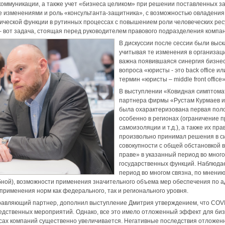
коммуникации, а также учет «бизнеса целиком» при решении поставленных за
 изменениями и роль «консультанта-защитника», с возможностью овладени
ческой функции в рутинных процессах с повышением роли человеческих рес
от задача, стоящая перед руководителем правового подразделения компании с
В дискуссии после сессии были выск
учитывая те изменения в организац
важна появившаяся синергия бизнес
вопроса «юристы - это back office и
термин «юристы – middle front offic
В выступлении «Ковидная симптома
партнера фирмы «Рустам Курмаев и
была охарактеризована первая поло
особенно в регионах (ограничение 
самоизоляции и т.д.), а также их п
произвольно принимал решения в си
совокупности с общей обстановкой 
праве» в указанный период во мног
государственных функций. Наблюда
период во многом связна, по мнени
бной), возможности применения значительного объема мер обеспечения по а
применения норм как федерального, так и регионального уровня.
правляющий партнер, дополнил выступление Дмитрия утверждением, что COV
ледственных мероприятий. Однако, все это имело отложенный эффект для биз
ах компаний существенно увеличивается. Негативные последствия отложенно