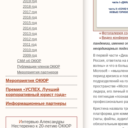
2019 год
2018 год
2017 год
2016 год
2015 год
2014 год
Фотогалерея с
2013 год
Видео конфере
2012 год
пандемии, именно 
2011 год
неординарных подхо
2010 год
В первой части «Диа
2009 год
Россия, ответила на
СМИ об ОКЮР
волны» и что в боль
Публикации членов ОКЮР
Microsoft – «мышлени
Мероприятия партнеров
период кризиса и по
Мероприятия ОКЮР
подразделений на г
пространстве «Micros
Премия «УСПЕХ. Лучший
лидера, его личный 
корпоративный юрист года»
по пятницам «позна
профессионально рас
Информационные партнеры
Кристина назвала т
платформа для комм
(чаты, файлы, аудио
Интервью Александры
обязательным времен
Нестеренко к 20-летию ОКЮР