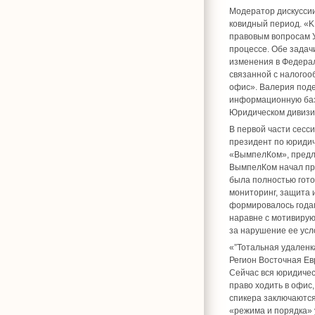
Модератор дискуссии
ковидный период. «K
правовым вопросам У
процессе. Обе задач
изменения в Федераль
связанной с налогоо
офис». Валерия под
информационную базу
Юридическом дивизио
В первой части сесс
президент по юридич
«ВымпелКом», предл
ВымпелКом начал прак
была полностью гото
мониторинг, защита и
формировалось годам
наравне с мотивирую
за нарушение ее усл
«”Тотальная удаленк
Регион Восточная Ев
Сейчас вся юридичес
право ходить в офис
спикера заключаются
«режима и порядка» 