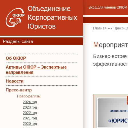
Вход для членов ОКЮР
,
Главная
Пресс-ц
Разделы сайта
Мероприя
Бизнес-встреч
Об ОКЮР
эффективност
Активы ОКЮР – Экспертные
направления
Новости
Пресс-центр
Пресс-релизы
2024 год
2023 год
2022 год
2021 год
2020 год