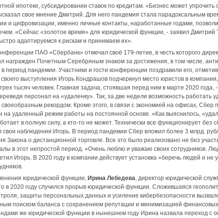
готной ипотеке, субсидировании ставок по кредитам. «Бизнес может упрочить
высказал свое мнение Дмитрий. Для него пандемия стала парадоксальным вр
ии и цифровизации, именно личные контакты, наработанные годами, позволи
чем. «Сейчас «золотое время» для юридической функции, - заявил Дмитрий Т
ыстро адаптируемся к рискам и принимаем их».
онференции ПАО «Сбербанк» отмечал своё 179-летие, в честь которого дире
л награжден Почетным Серебряным знаком за достижения, в том числе, ант
в период пандемии. Участники и гости конференции поздравили его, отмети
ле своего выступления Игорь Кондрашов подчеркнул место юристов в компании
трех тысяч человек. Главная задача, стоявшая перед ним в марте 2020 года, 
ереведя персонал на «удаленку». Так, за две недели возможность работать 
ь своеобразным рекордом. Кроме этого, в связи с экономией на офисах, Сбе
 на удаленный режим работы на постоянной основе. «Как выяснилось, «уда
аботает в полную силу, а кто-то не может. Технически все функционирует без 
л свои наблюдения Игорь. В период пандемии Сбер вложил более 3 млрд. рубл
я Закона о дистанционной торговле. Все это было реализовано не без участ
алы в этот непростой период. «Очень люблю и уважаю своих сотрудников. Люд
етил Игорь. В 2020 году в компании действует установка «беречь людей и не у
удников.
зменения юридической функции,
Ирина Лебедева
, директор юридической слу
то в 2020 году случился прорыв юридической функции. Сложившаяся геополи
нтроля, защиты персональных данных и усиление кибербезопасности вызвал
нным поиском баланса с сохранением репутации и минимизацией финансовых
ндами же юридической функции в нынешнем году Ирина назвала переход с о