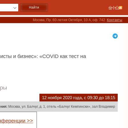
Москва, Пр. 60-летия Октября, 10 А, оф. 742
Контакты
сты и бизнес»: «COVID как тест на
12 ноября 2020 года, с 09:30 до 18:15
ния:
Москва, ул. Балчуг, д. 1, отель «Балчуг Кемпински», зал Владимир
онференции >>