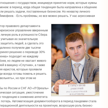
 отношения с государством, инициируя принятие норм, которые нужны
еменем: в период, когда общая тенденция была направлена к общению
ли решать задачи, поставленные бизнесом. Но нехватку личного
имофеев. - Есть проблемы, но все можно решать. У нас агрессивная
ктор правового департамента
икризисное управление вверенным
в личную роль в успешности Сбера
, учитывая их значительную
- защитить людей, а сделать это
удаленно получили две тысячи
р принял решение о переводе 30%
ленка» подходит не каждому
сбоев, но людям не хватает живого
ей в вакцину «Спутник», а также
ия юристов, которые проявили
и всегда готовы помочь и решить
вольнять», но при этом не
жбы по России и СНГ АО «Л’Ореаль»
тическая ситуация, ужесточение
о тенденцию к снижению аппетита
 потерь. Автоматизация документооборота в период пандемии стала
перационной деятельности на проектную, возросшую роль бизнес-