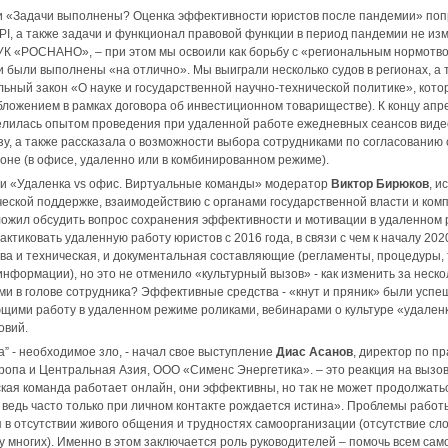
 «Задачи выполнены? Оценка эффективности юристов после пандемии» попр
PI, а также задачи и функционал правовой функции в период пандемии не из
К «РОСНАНО», – при этом мы освоили как борьбу с «региональным нормотво
и были выполнены «на отлично». Мы выиграли несколько судов в регионах, а т
ный закон «О науке и государственной научно-технической политике», которые
бложением в рамках договора об инвестиционном товариществе). К концу ап
елилась опытом проведения при удаленной работе ежедневных сеансов виде
, а также рассказала о возможности выбора сотрудниками по согласованию
не (в офисе, удаленно или в комбинированном режиме).
ии «Удаленка vs офис. Виртуальные команды» модератор
Виктор Бирюков
, и
еской поддержке, взаимодействию с органами государственной власти и ко
ожил обсудить вопрос сохранения эффективности и мотивации в удаленном
тиковать удаленную работу юристов с 2016 года, в связи с чем к началу 202
ва и техническая, и документальная составляющие (регламенты, процедуры,
нформации), но это не отменило «культурный вызов» - как изменить за нескол
и в голове сотрудника? Эффективные средства - «кнут и пряник» были усп
щими работу в удаленном режиме роликами, вебинарами о культуре «удаленк
овий.
а” - необходимое зло, - начал свое выступление
Диас Асанов
, директор по п
ропа и Центральная Азия, ООО «Сименс Энергетика». – это реакция на вызов
кая команда работает онлайн, они эффективны, но так не может продолжатьс
, ведь часто только при личном контакте рождается истина». Проблемы рабо
 в отсутствии живого общения и трудностях самоорганизации (отсутствие сл
у многих). Именно в этом заключается роль руководителей – помочь всем сам