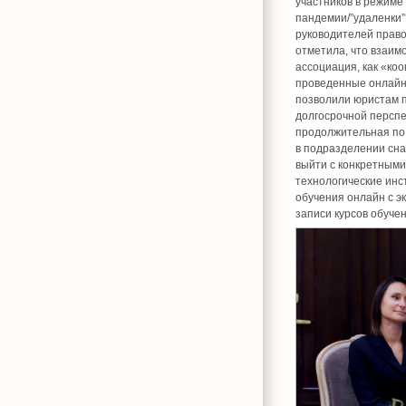
участников в режиме
пандемии/”удаленки”
руководителей прав
отметила, что взаим
ассоциация, как «ко
проведенные онлайн 
позволили юристам п
долгосрочной перспе
продолжительная по 
в подразделении сна
выйти с конкретными
технологические инст
обучения онлайн с э
записи курсов обуче