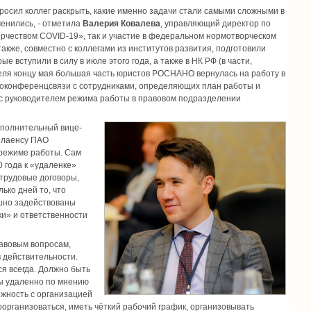
осил коллег раскрыть, какие именно задачи стали самыми сложными в
менились, - отметила
Валерия Ковалева
, управляющий директор по
рчеством COVID-19», так и участие в федеральном нормотворческом
акже, совместно с коллегами из институтов развития, подготовили
 вступили в силу в июле этого года, а также в НК РФ (в части,
реля концу мая большая часть юристов РОСНАНО вернулась на работу в
оконференцсвязи с сотрудниками, определяющих план работы и
 с руководителем режима работы в правовом подразделении
сполнительный вице-
мплаенсу ПАО
 режиме работы. Сам
0 года к «удаленке»
 трудовые договоры,
ько дней то, что
ешно задействованы
и» и ответственности
равовым вопросам,
 действительности.
я всегда. Должно быть
ты удаленно по мнению
ожность с организацией
оорганизоваться, иметь чёткий рабочий график, организовывать