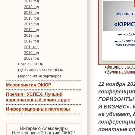
2019 год
2018 год
2017 год
2016 год
2015 год
2014 год
2013 год
2012 год
2011 год
2010 год
2009 год
СМИ об ОКЮР
Фотогалерея с
Публикации членов ОКЮР
Видео конфере
Мероприятия партнеров
12 ноября 20
Мероприятия ОКЮР
конференция
Премия «УСПЕХ. Лучший
ГОРИЗОНТЫ 
корпоративный юрист года»
И БИЗНЕС». 
Информационные партнеры
не убивает, 
конференции
Интервью Александры
понятные сл
Нестеренко к 20-летию ОКЮР