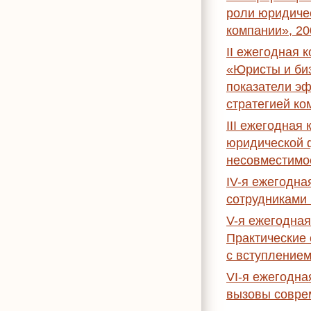
роли юридиче
компании», 20
II ежегодная
«Юристы и би
показатели эф
стратегией ко
III ежегодна
юридической 
несовместимое
IV-я ежегодн
сотрудниками 
V-я ежегодна
Практические 
с вступлением
VI-я ежегодн
вызовы соврем