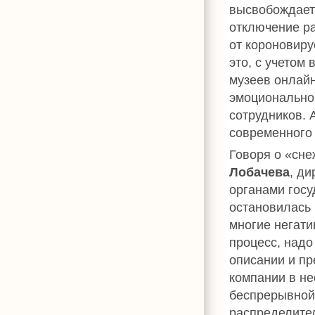
высвобождаетс
отключение ра
от короновиру
это, с учетом
музеев онлайн
эмоционально
сотрудников. 
современного 
Говоря о «сн
Лобачева
, д
органами гос
остановилась 
многие негати
процесс, надо
описании и пр
компании в не
беспрерывной
распределите