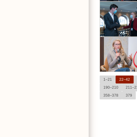
1–21
22–42
190–210
211–2
358–378
379