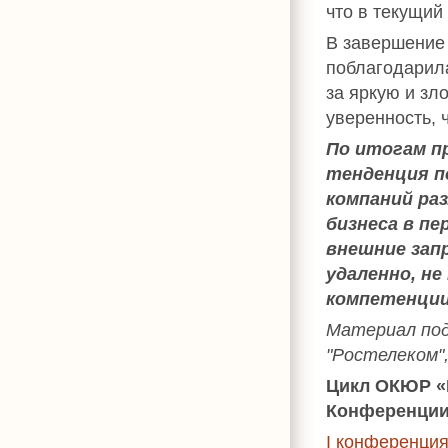
что в текущий
В завершени
поблагодарила
за яркую и з
уверенность, 
По итогам п
тенденция п
компаний ра
бизнеса в пе
внешние зап
удаленно, не
компетенции
Материал по
"Ростелеком",
Цикл ОКЮР «
Конференции
I конференция