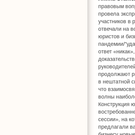
правовым воп
провела эксп
участников в 
отвечали на в
юристов и биз
пандемии/”уд
ответ «никак»
доказательств
руководителе
продолжают р
в нештатной с
что взаимосвя
волны наиболе
Конструкция ю
востребованно
сессии», на к
предлагали в
бизнесу новые