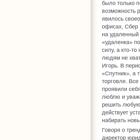
было только п
возможность р
явилось своео
офисах, Сбер
на удаленный 
«удаленка» по
силу, а кто-то
людям не хват
Игорь. В пери
«Спутник», а 
торговле. Все
проявили себя
люблю и уважа
решить любую 
действует уст
набирать новы
Говоря о тре
директор юри