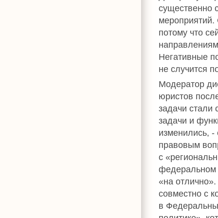
существенно с
мероприятий. 
потому что се
направлениям
Негативные по
не случится п
Модератор ди
юристов после
задачи стали 
задачи и фун
изменились, -
правовым воп
с «региональн
федеральном 
«на отлично».
совместно с к
в Федеральный
политике», ко