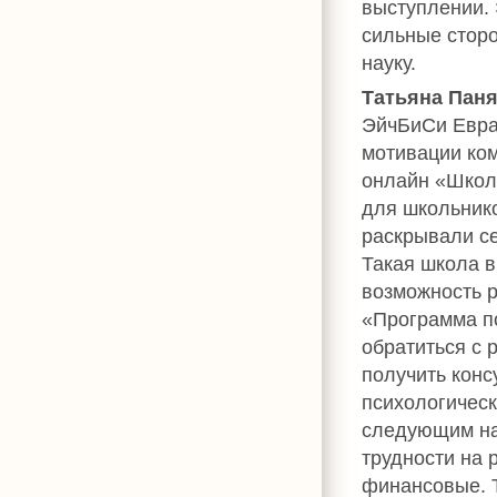
выступлении. 
сильные сторо
науку.
Татьяна Пан
ЭйчБиСи Евра
мотивации ком
онлайн «Школ
для школьнико
раскрывали се
Такая школа в
возможность р
«Программа п
обратиться с 
получить конс
психологическ
следующим на
трудности на 
финансовые. Т