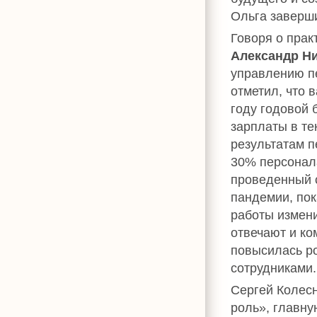
Ольга заверш
Говоря о прак
Александр Н
управлению п
отметил, что 
году годовой 
зарплаты в те
результатам 
30% персонала
проведенный 
пандемии, пок
работы измени
отвечают и ко
повысилась ро
сотрудниками.
Сергей Колес
роль», главну