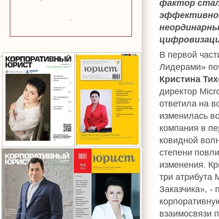
фактор стал
эффективнос
неординарных
цифровизаци
В первой част
Лидерами» по
Кристина Ти
директор Micro
ответила на в
изменилась в
компания в п
ковидной волн
степени повли
изменения. Кр
три атрибута 
Заказчика», -
корпоративную
взаимосвязи п