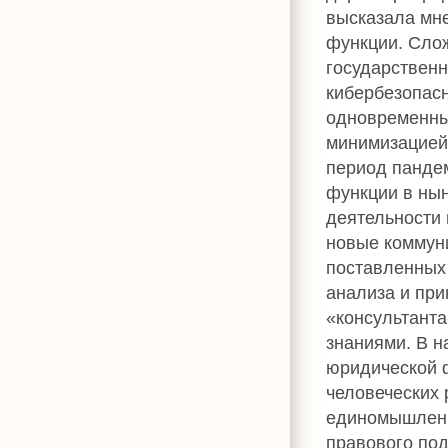
высказала мне
функции. Сло
государственн
кибербезопасн
одновременны
минимизацией
период панде
функции в ны
деятельности 
новые коммуни
поставленных 
анализа и при
«консультант
знаниями. В 
юридической 
человеческих 
единомышленн
правового под