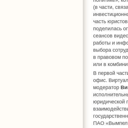
(в части, свя
инвестиционно
часть юристо
поделилась о
сеансов виде
работы и инфо
выбора сотру
в правовом п
или в комбин
В первой част
офис. Виртуа
модератор
Ви
исполнительн
юридической 
взаимодейств
государственн
ПАО «Вымпел