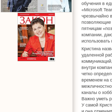
обучения в е
«Microsoft Tea
чрезвычайно в
позволяющие м
пятницам «поз
компании, да
использовать 
Кристина наз
удаленной ра
коммуникаций
внутри компан
четко определ
временем на о
межличностно
каналы о хобб
Важно уметь р
У самой Крист
и она отмечае