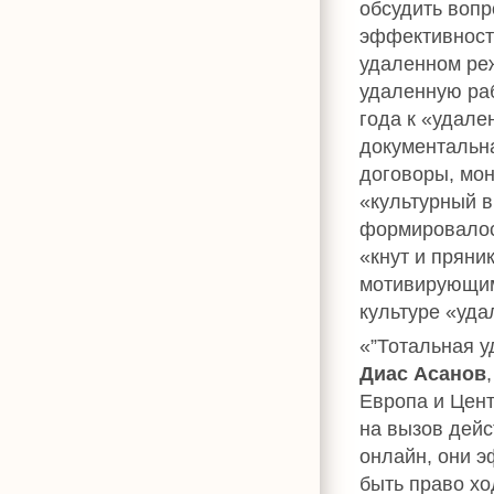
обсудить вопр
эффективност
удаленном ре
удаленную раб
года к «удале
документальн
договоры, мон
«культурный в
формировалос
«кнут и пряни
мотивирующим
культуре «уда
«”Тотальная у
Диас Асанов
Европа и Цент
на вызов дейс
онлайн, они э
быть право хо