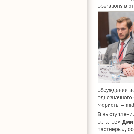
operations в э
обсуждении воп
однозначного 
«юристы – midd
В выступлени
органов»
Дми
партнеры», ос