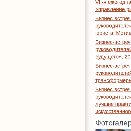
VII-я ежегодн
Управление ри
Бизнес-встре
руководителе
юриста. Мотив
Бизнес-встре
руководителей
будущего», 20
Бизнес-встре
руководителе
трансформеры
Бизнес-встре
руководителей
лучшие практи
искусственног
Фотогале