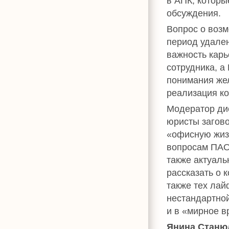
в АПК, которы
обсуждения.
Вопрос о воз
период удален
важность карь
сотрудника, а
понимания жел
реализация к
Модератор дис
юристы загово
«офисную жи
вопросам ПАО
также актуаль
рассказать о 
также тех лай
нестандартной
и в «мирное в
Янина Станю