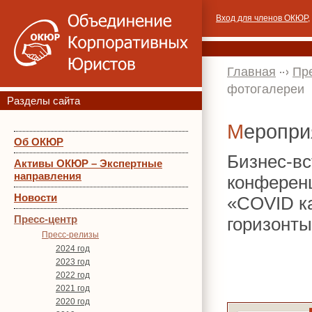
Вход для членов ОКЮР
,
Главная
Пр
фотогалереи
Разделы сайта
Меропр
Об ОКЮР
Бизнес-вс
Активы ОКЮР – Экспертные
направления
конференц
Новости
«COVID ка
Пресс-центр
горизонт
Пресс-релизы
2024 год
2023 год
2022 год
2021 год
2020 год