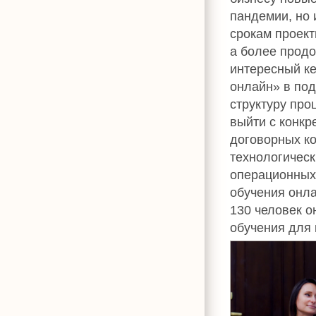
пандемии, но 
срокам проек
а более прод
интересный ке
онлайн» в под
структуру про
выйти с конкр
договорных ко
технологическ
операционных з
обучения онл
130 человек о
обучения для 