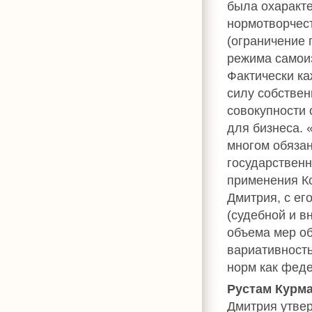
была охаракте
нормотворчест
(ограничение 
режима самоиз
Фактически к
силу собствен
совокупности
для бизнеса. 
многом обяза
государствен
применения Ко
Дмитрия, с ег
(судебной и в
объема мер об
вариативность
норм как феде
Рустам Курм
Дмитрия утве