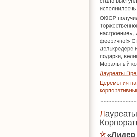
стало выступл
исполнилосчь 
ОКЮР получил
Торжественно
настроение», 
феерично!» С
Делькредере и
подарки, вели
Моральный код
Лауреаты Пре
Церемония на
корпоративны
Лауреаты премии «УСПЕХ. Лучший
Корпорат
«Лидер 