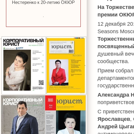
Нестеренко к 20-летию ОКЮР
На Торжеств
премии ОКЮР
12 декабря 20
Seasons Моsc
Торжественн
посвященный
душевный вече
сообщества.
Прием собрал 
департаменто
государственн
Александра 
поприветствов
С приветстве
Ярославцев
,
Андрей Цыга
антимонополь