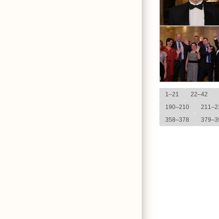
1–21
22–42
190–210
211–2
358–378
379–3