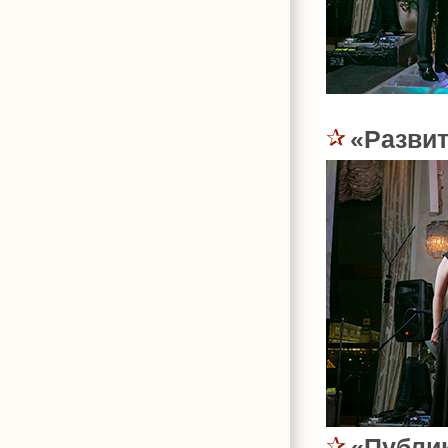
«Разви
«Публи