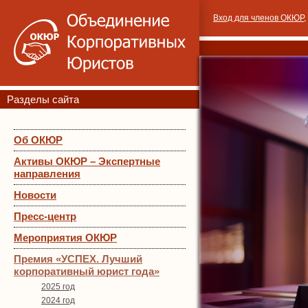
Вход для членов ОКЮР
,
Разделы сайта
Об ОКЮР
Активы ОКЮР – Экспертные
направления
Новости
Пресс-центр
Мероприятия ОКЮР
Премия «УСПЕХ. Лучший
корпоративный юрист года»
2025 год
2024 год