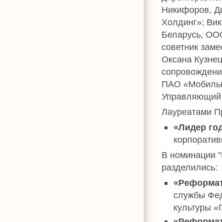
Никифоров, Д
Холдинг»; Вик
Беларусь, ОО
советник заме
Оксана Кузнец
сопровождени
ПАО «Мобильн
Управляющий 
Лауреатами П
«Лидер го
корпоратив
В номинации "
разделились:
«Реформат
службы Фед
культуры «
«Реформат