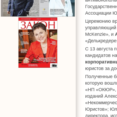
Государствен
Ассоциации Ю
Церемонию в
управляющий 
McKenzie», и
«Делькредере
С 13 августа 
кандидатов н
корпоративн
юристов за д
Полученные б
которую вошл
«НП «ОКЮР», 
изданий Алекс
«Некоммерчес
Юристов»; Юл
директора, ис