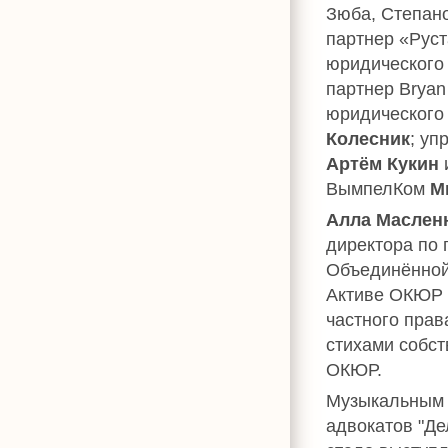
Зюба, Степан
партнер «Рус
юридического
партнер Bryan
юридического
Колесник
; у
Артём Кукин
ВымпелКом
М
Алла Маслен
директора по
Объединённой
Активе ОКЮР и
частного прав
стихами собст
ОКЮР.
Музыкальным 
адвокатов "Д