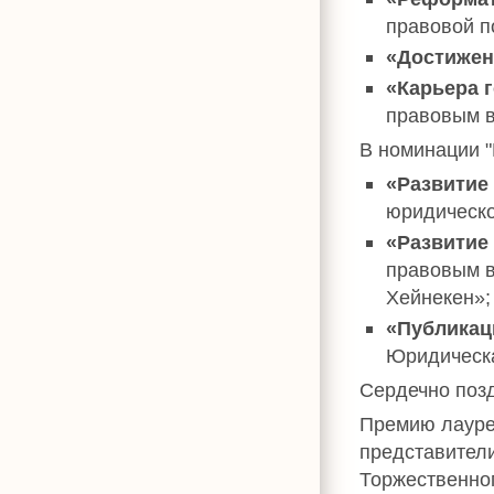
правовой п
«Достижен
«Карьера 
правовым 
В номинации "
«Развитие
юридическо
«Развитие
правовым 
Хейнекен»;
«Публикац
Юридическ
Сердечно поз
Премию лауре
представител
Торжественно