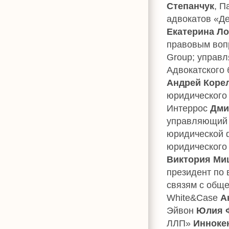
Степанчук
, П
адвокатов «Де
Екатерина Л
правовым вопр
Group; управ
Адвокатского
Андрей Коре
юридического
Интеррос
Дми
управляющий 
юридической
юридического
Виктория Ми
президент по 
связям с общ
White&Case
А
Эйвон
Юлия 
ЛЛП»
Инноке