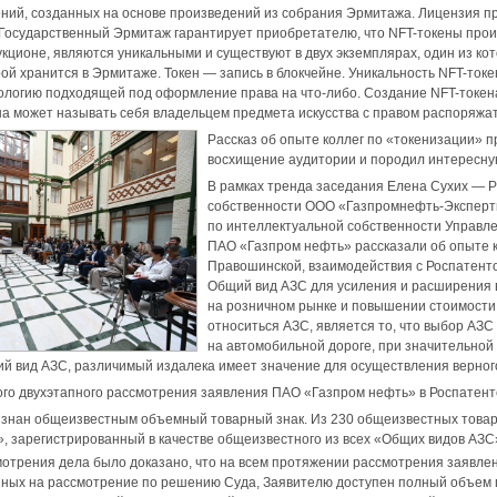
ий, созданных на основе произведений из собрания Эрмитажа. Лицензия п
Государственный Эрмитаж гарантирует приобретателю, что NFT-токены прои
кционе, являются уникальными и существуют в двух экземплярах, один из ко
ой хранится в Эрмитаже. Токен — запись в блокчейне. Уникальность NFT-ток
ологию подходящей под оформление права на что-либо. Создание NFT-токена
на может называть себя владельцем предмета искусства с правом распоряжать
Рассказ об опыте коллег по «токенизации» 
восхищение аудитории и породил интересну
В рамках тренда заседания Елена Сухих — Р
собственности ООО «Газпромнефть-Эксперт
по интеллектуальной собственности Управл
ПАО «Газпром нефть» рассказали об опыте к
Правошинской, взаимодействия с Роспатенто
Общий вид АЗС для усиления и расширения 
на розничном рынке и повышении стоимости 
относиться АЗС, является то, что выбор АЗС
на автомобильной дороге, при значительной
й вид АЗС, различимый издалека имеет значение для осуществления верног
го двухэтапного рассмотрения заявления ПАО «Газпром нефть» в Роспатенте
знан общеизвестным объемный товарный знак. Из 230 общеизвестных товар
, зарегистрированный в качестве общеизвестного из всех «Общих видов А
мотрения дела было доказано, что на всем протяжении рассмотрения заявле
ных на рассмотрение по решению Суда, Заявителю доступен полный объем