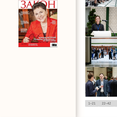
1–21
22–42