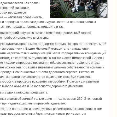
редоставляется без права
зведений живописи,
торых передается
ена — ключевая особенность,
 и передача права владения им указывает на оригинал работы
ся им: продать, передать, подарить и т.д.
произведений искусства вызвал живой эмоциональный отклик,
ю профессиональную дискуссию.
уководитель практики по поддержке бренда Центра интеллектуальной
ные решения» и Вадим Нюняев Руководитель направления
ения маркетинговых коммуникаций Блока корпоративных коммуникаций
оманды в составе выступавших, а так же Олеси Шмараковой и Алены
м и судом в процессе признания общеизвестным товарного знака
возможностей по защите интеллектуальной собственности Компании
бренда. Особенностью объекта дорожного сервиса, к которым
 для заправки осуществляется водителем в особых условиях:
 скорости, в процессе вождения автомобиля. Поэтому узнаваемый
о выбора объекта и безопасности дорожного движения.
 и судах стало два прецедента:
ных знаков объемный только один — под номером 230. Это первый
ЗС» принадлежащих иным правообладателям.
ния, при повторном и последующих рассмотрениях заявления, в том
 прав, предоставленных Административным регламентом