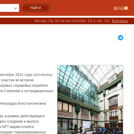
Москва, Пр. 60-летия Октября, 10 А, оф. 742
Контакты
сентября 2021 года состоялось
 участие во встрече
редовых «правовых кораблях
ра Сергеева о нетрадиционных
лександра Константиновна
к, в рамках действующего
рез создание и выпуск
на NFT маркетплейсе
страцию токенизированных