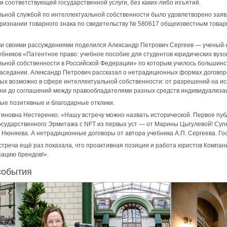
и соответствующей государственной услуги, без каких-либо изъятий.
альной службой по интеллектуальной собственности было удовлетворено зая
ризнании товарного знака по свидетельству № 580617 общеизвестным това
и своими рассуждениями поделился Александр Петрович Сергеев — ученый-пр
ебников «Патентное право: учебное пособие для студентов юридических вузов
ьной собственности в Российской Федерации» по которым училось большинс
аседании. Александр Петрович рассказал о нетрадиционных формах договор
ых возможно в сфере интеллектуальной собственности: от разрешений на и
зни до соглашений между правообладателями разных средств индивидуализа
ые позитивные и благодарные отклики.
иновна Нестеренко: «Нашу встречу можно назвать исторической. Первое пу
сударственного Эрмитажа с NFT из первых уст — от Марины Цыгулевой! Супе
Нюняева. А нетрадиционные договоры от автора учебника А.П. Сергеева. Го
треча ещё раз показала, что проактивная позиция и работа юристов Компа
зацию брендов!».
события