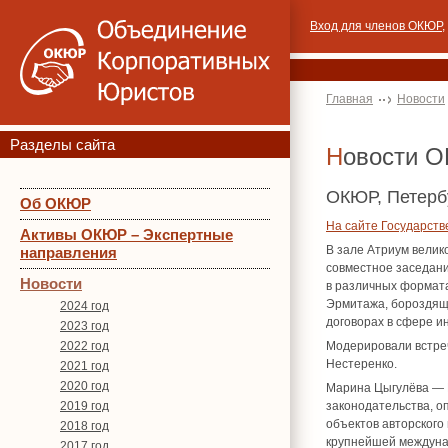
Вход для членов ОКЮР
,
Главная
Новости
Разделы сайта
Новости 
ОКЮР, Петербу
Об ОКЮР
На сайте Государст
Активы ОКЮР – Экспертные
В зале Атриум велик
направления
совместное заседани
Новости
в различных формата
Эрмитажа, бороздящ
2024 год
договорах в сфере и
2023 год
2022 год
Модерировали встре
Нестеренко.
2021 год
2020 год
Марина Цыгулёва — Р
2019 год
законодательства, о
объектов авторского
2018 год
крупнейшей междуна
2017 год