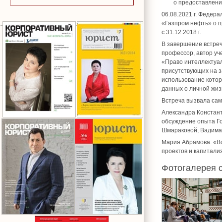
о предоставлени
06.08.2021 г. Федер
«Газпром нефть» о п
с 31.12.2018 г.
В завершение встреч
профессор, автор уч
«Право интеллектуал
присутствующих на з
использование котор
данных о личной жи
Встреча вызвала сам
Александра Констант
обсуждение опыта Го
Шмараковой, Вадима 
Мария Абрамова: «Вс
проектов и капитали
Фотогалерея 