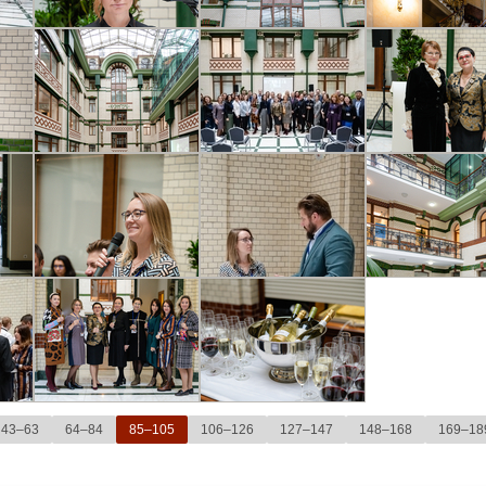
43–63
64–84
85–105
106–126
127–147
148–168
169–18