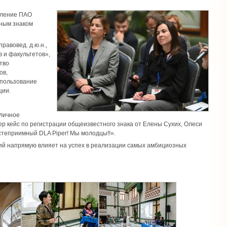
вление ПАО
рным знаком
авовед. д.ю.н.,
 и факультетов»,
тво
ов,
спользование
ции.
бличное
р кейс по регистрации общеизвестного знака от Елены Сухих, Олеси
степриимный DLA Piper! Мы молодцы!!».
ний напрямую влияет на успех в реализации самых амбициозных