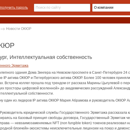
получить пароль
Новости ОКЮР
ОКЮР
рг, Интеллектуальная собственность
венного Эрмитажа
олепного здания Дома Зингера на Невском проспекте в Санкт-Петербурге 24 
е IP актива ОКЮР и Петербургского актива ОКЮР. Более 100 человек приняли
х. Встреча коллег прошла под трендом от рассказа Марины Цыгулевой о пе
их просторы цифровой вселенной» до академических рассуждений Александ
нтеллектуальной собственности.
чу один из лидеров IP актива ОКЮР Мария Абрамова и руководитель ОКЮР А
уководитель юридической службы Государственного Эрмитажа рассказала ка
пираясь на базовый принцип свободы договора, Государственный Эрмитаж че
 права — невзаимозаменяемых NFT (non fungible token) токенов реализовал 
родной блокчейн-экосистемы неисключительные лицензии на показ и демон