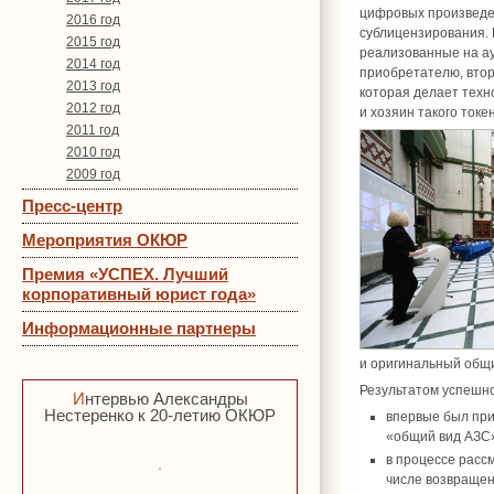
цифровых произведен
2016 год
сублицензирования. 
2015 год
реализованные на ау
2014 год
приобретателю, втор
2013 год
которая делает техн
2012 год
и хозяин такого токе
2011 год
2010 год
2009 год
Пресс-центр
Мероприятия ОКЮР
Премия «УСПЕХ. Лучший
корпоративный юрист года»
Информационные партнеры
и оригинальный общи
Результатом успешно
Интервью Александры
Нестеренко к 20-летию ОКЮР
впервые был при
«общий вид АЗС»
в процессе расс
числе возвращен