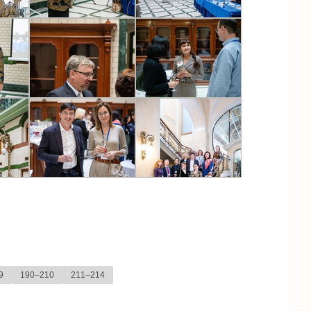
9
190–210
211–214