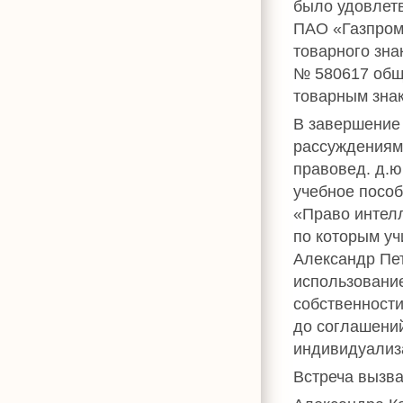
было удовлет
ПАО «Газпром
товарного зна
№ 580617 об
товарным знако
В завершение
рассуждениям
правовед. д.ю
учебное пособ
«Право интел
по которым уч
Александр Пе
использовани
собственности
до соглашени
индивидуализ
Встреча вызва