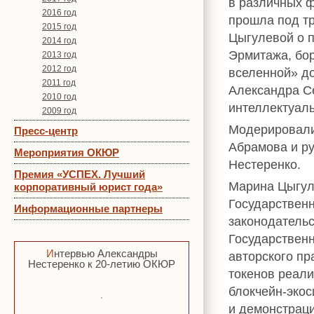
в различных ф
2016 год
прошла под т
2015 год
Цыгулевой о 
2014 год
Эрмитажа, бо
2013 год
2012 год
вселенной» д
2011 год
Александра С
2010 год
интеллектуаль
2009 год
Модерировали
Пресс-центр
Абрамова и р
Мероприятия ОКЮР
Нестеренко.
Премия «УСПЕХ. Лучший
Марина Цыгул
корпоративный юрист года»
Государственн
Информационные партнеры
законодательс
Государственн
Интервью Александры
авторского пр
Нестеренко к 20-летию ОКЮР
токенов реал
блокчейн-эко
и демонстрац