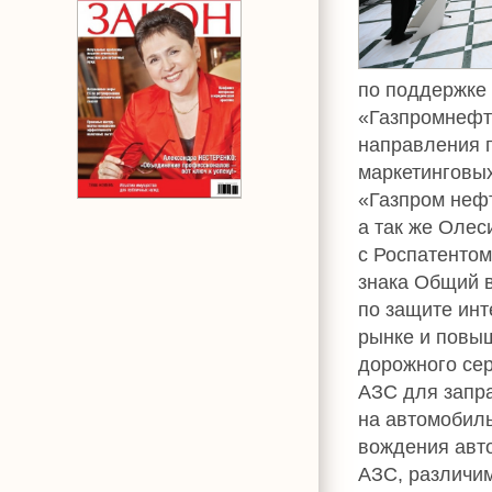
по поддержке
«Газпромнефт
направления 
маркетинговы
«Газпром нефт
а так же Оле
с Роспатентом
знака Общий 
по защите инт
рынке и повы
дорожного сер
АЗС для запра
на автомобиль
вождения авт
АЗС, различи