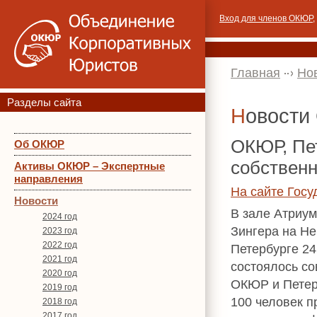
Вход для членов ОКЮР
,
Главная
Но
Разделы сайта
Новост
ОКЮР, Пет
Об ОКЮР
собственн
Активы ОКЮР – Экспертные
направления
На сайте Гос
Новости
В зале Атриум
2024 год
Зингера на Не
2023 год
2022 год
Петербурге 24
2021 год
состоялось со
2020 год
ОКЮР и Петер
2019 год
100 человек п
2018 год
2017 год