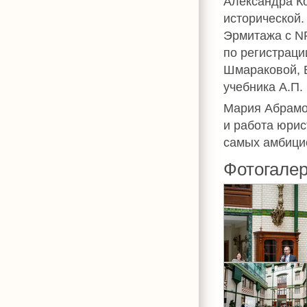
Александра Ко
исторической.
Эрмитажа с NF
по регистраци
Шмараковой, 
учебника А.П.
Мария Абрамов
и работа юрис
самых амбицио
Фотогале