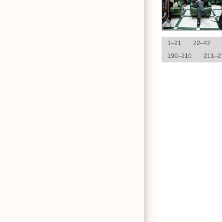
1–21
22–42
190–210
211–2