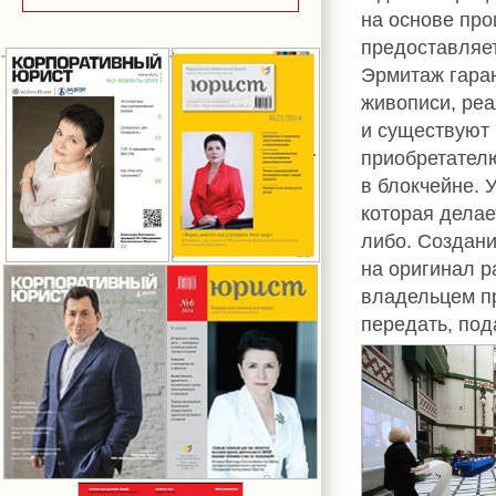
на основе про
предоставляет
Эрмитаж гаран
живописи, ре
и существуют 
приобретателю
в блокчейне. 
которая дела
либо. Создани
на оригинал р
владельцем пр
передать, пода