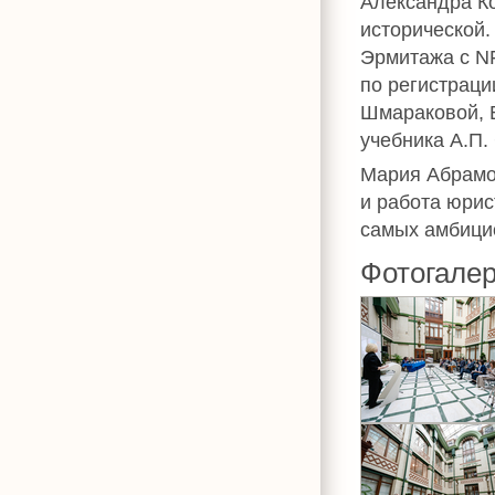
Александра Ко
исторической.
Эрмитажа с NF
по регистраци
Шмараковой, 
учебника А.П.
Мария Абрамов
и работа юрис
самых амбицио
Фотогале