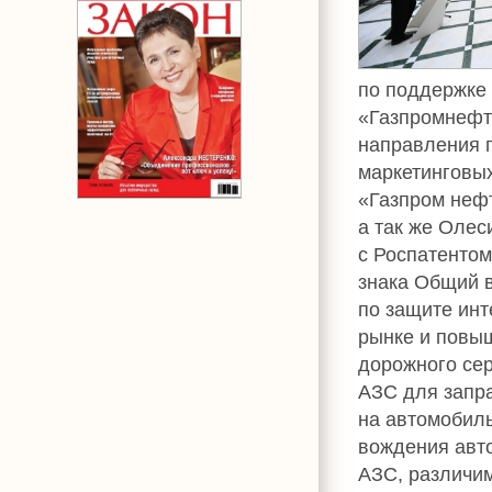
по поддержке
«Газпромнефт
направления 
маркетинговы
«Газпром нефт
а так же Оле
с Роспатентом
знака Общий 
по защите инт
рынке и повы
дорожного сер
АЗС для запра
на автомобиль
вождения авт
АЗС, различи