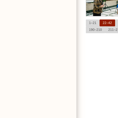
1–21
22–42
190–210
211–2