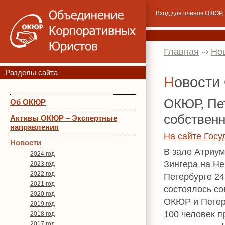
Вход для членов ОКЮР
,
Главная
Но
Разделы сайта
Новост
ОКЮР, Пет
Об ОКЮР
собственн
Активы ОКЮР – Экспертные
направления
На сайте Гос
Новости
В зале Атриум
2024 год
Зингера на Не
2023 год
2022 год
Петербурге 24
2021 год
состоялось со
2020 год
ОКЮР и Петер
2019 год
100 человек п
2018 год
2017 год