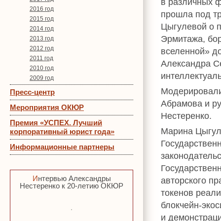
в различных ф
2016 год
прошла под т
2015 год
Цыгулевой о 
2014 год
Эрмитажа, бо
2013 год
2012 год
вселенной» д
2011 год
Александра С
2010 год
интеллектуаль
2009 год
Модерировали
Пресс-центр
Абрамова и р
Мероприятия ОКЮР
Нестеренко.
Премия «УСПЕХ. Лучший
Марина Цыгул
корпоративный юрист года»
Государственн
Информационные партнеры
законодательс
Государственн
Интервью Александры
авторского пр
Нестеренко к 20-летию ОКЮР
токенов реал
блокчейн-эко
и демонстрац