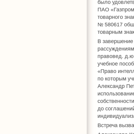
было удовлет
ПАО «Газпром
товарного зна
№ 580617 об
товарным знако
В завершение
рассуждениям
правовед. д.ю
учебное пособ
«Право интел
по которым уч
Александр Пе
использовани
собственности
до соглашени
индивидуализ
Встреча вызва