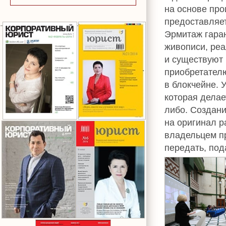
на основе про
предоставляет
Эрмитаж гаран
живописи, ре
и существуют 
приобретателю
в блокчейне. 
которая дела
либо. Создани
на оригинал р
владельцем пр
передать, пода