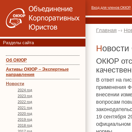
Вход для членов ОКЮР
,
Главная
Но
Разделы сайта
Новост
ОКЮР отс
Об ОКЮР
качествен
Активы ОКЮР – Экспертные
направления
В ответ на п
Новости
применения Фе
2024 год
внесении изм
2023 год
вопросам пов
2022 год
2021 год
законодательс
2020 год
19 сентября 2
2019 год
официальном 
2018 год
нормы.
2017 год