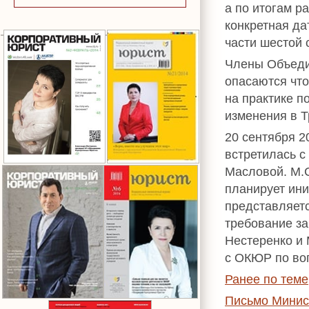
а по итогам р
конкретная да
части шестой 
Члены Объеди
опасаются что
на практике п
изменения в Т
20 сентября 2
встретилась с
Масловой. М.С
планирует ини
представляет
требование за
Нестеренко и
с ОКЮР по во
Ранее по теме
Письмо Минист