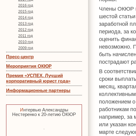
2016 год
Члены ОКЮР в
2015 год
шестой стать
2014 год
заработной пл
2013 год
2012 год
периода, за к
2011 год
оценить фина
2010 год
невозможно. П
2009 год
быть начислен
Пресс-центр
пострадают ра
Мероприятия ОКЮР
В соответстви
Премия «УСПЕХ. Лучший
сроки выплат
корпоративный юрист года»
месяц, кварта
Информационные партнеры
коллективным 
положением о
работникам по
Интервью Александры
Нестеренко к 20-летию ОКЮР
например, за 
или указан ко
марте следующ